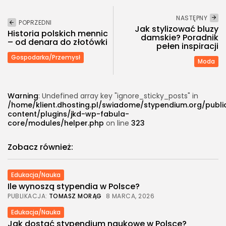
NASTĘPNY
POPRZEDNI
Jak stylizować bluzy
Historia polskich mennic
damskie? Poradnik
– od denara do złotówki
pełen inspiracji
Gospodarka/Przemysł
Moda
Warning
: Undefined array key "ignore_sticky_posts" in
/home/klient.dhosting.pl/swiadome/stypendium.org/publ
content/plugins/jkd-wp-fabula-
core/modules/helper.php
on line
323
Zobacz również:
Edukacja/Nauka
Ile wynoszą stypendia w Polsce?
PUBLIKACJA:
TOMASZ MORĄG
8 MARCA, 2026
Edukacja/Nauka
Jak dostać stypendium naukowe w Polsce?