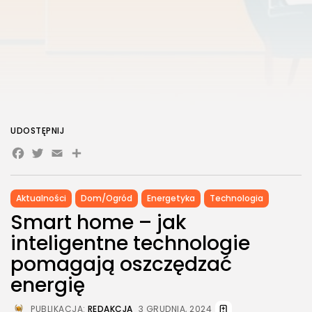
UDOSTĘPNIJ
Facebook
Twitter
Email
Share
Aktualności
Dom/Ogród
Energetyka
Technologia
Smart home – jak
inteligentne technologie
pomagają oszczędzać
energię
PUBLIKACJA:
REDAKCJA
3 GRUDNIA, 2024