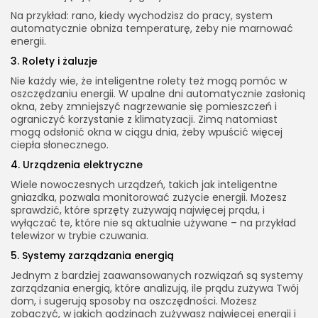
Na przykład: rano, kiedy wychodzisz do pracy, system
automatycznie obniża temperaturę, żeby nie marnować
energii.
3. Rolety i żaluzje
Nie każdy wie, że inteligentne rolety też mogą pomóc w
oszczędzaniu energii. W upalne dni automatycznie zasłonią
okna, żeby zmniejszyć nagrzewanie się pomieszczeń i
ograniczyć korzystanie z klimatyzacji. Zimą natomiast
mogą odsłonić okna w ciągu dnia, żeby wpuścić więcej
ciepła słonecznego.
4. Urządzenia elektryczne
Wiele nowoczesnych urządzeń, takich jak inteligentne
gniazdka, pozwala monitorować zużycie energii. Możesz
sprawdzić, które sprzęty zużywają najwięcej prądu, i
wyłączać te, które nie są aktualnie używane – na przykład
telewizor w trybie czuwania.
5. Systemy zarządzania energią
Jednym z bardziej zaawansowanych rozwiązań są systemy
zarządzania energią, które analizują, ile prądu zużywa Twój
dom, i sugerują sposoby na oszczędności. Możesz
zobaczyć, w jakich godzinach zużywasz najwięcej energii i