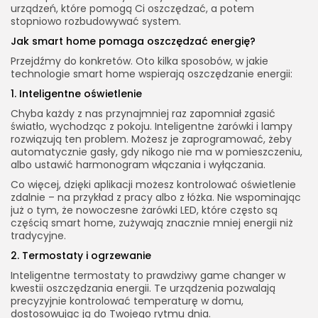
urządzeń, które pomogą Ci oszczędzać, a potem
stopniowo rozbudowywać system.
Jak smart home pomaga oszczędzać energię?
Przejdźmy do konkretów. Oto kilka sposobów, w jakie
technologie smart home wspierają oszczędzanie energii:
1. Inteligentne oświetlenie
Chyba każdy z nas przynajmniej raz zapomniał zgasić
światło, wychodząc z pokoju. Inteligentne żarówki i lampy
rozwiązują ten problem. Możesz je zaprogramować, żeby
automatycznie gasły, gdy nikogo nie ma w pomieszczeniu,
albo ustawić harmonogram włączania i wyłączania.
Co więcej, dzięki aplikacji możesz kontrolować oświetlenie
zdalnie – na przykład z pracy albo z łóżka. Nie wspominając
już o tym, że nowoczesne żarówki LED, które często są
częścią smart home, zużywają znacznie mniej energii niż
tradycyjne.
2. Termostaty i ogrzewanie
Inteligentne termostaty to prawdziwy game changer w
kwestii oszczędzania energii. Te urządzenia pozwalają
precyzyjnie kontrolować temperaturę w domu,
dostosowując ją do Twojego rytmu dnia.