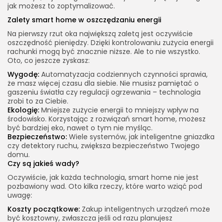
jak możesz to zoptymalizować.
Zalety smart home w oszczędzaniu energii
Na pierwszy rzut oka największą zaletą jest oczywiście
oszczędność pieniędzy. Dzięki kontrolowaniu zużycia energii
rachunki mogą być znacznie niższe. Ale to nie wszystko.
Oto, co jeszcze zyskasz:
Wygodę:
Automatyzacja codziennych czynności sprawia,
że masz więcej czasu dla siebie. Nie musisz pamiętać o
gaszeniu światła czy regulacji ogrzewania – technologia
zrobi to za Ciebie.
Ekologię:
Mniejsze zużycie energii to mniejszy wpływ na
środowisko. Korzystając z rozwiązań smart home, możesz
być bardziej eko, nawet o tym nie myśląc.
Bezpieczeństwo:
Wiele systemów, jak inteligentne gniazdka
czy detektory ruchu, zwiększa bezpieczeństwo Twojego
domu.
Czy są jakieś wady?
Oczywiście, jak każda technologia, smart home nie jest
pozbawiony wad. Oto kilka rzeczy, które warto wziąć pod
uwagę:
Koszty początkowe:
Zakup inteligentnych urządzeń może
być kosztowny, zwłaszcza jeśli od razu planujesz