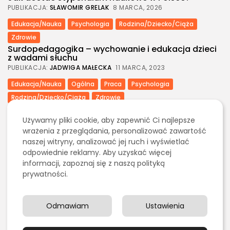
PUBLIKACJA:
SŁAWOMIR GRELAK
8 MARCA, 2026
Edukacja/Nauka
Psychologia
Rodzina/Dziecko/Ciąża
Zdrowie
Surdopedagogika – wychowanie i edukacja dzieci
z wadami słuchu
PUBLIKACJA:
JADWIGA MAŁECKA
11 MARCA, 2023
Edukacja/Nauka
Ogólna
Praca
Psychologia
Rodzina/Dziecko/Ciąża
Zdrowie
Tyflopedagogika – nowoczesne metody nauczania
osób niewidomych
Używamy pliki cookie, aby zapewnić Ci najlepsze
PUBLIKACJA:
JADWIGA MAŁECKA
11 MARCA, 2023
wrażenia z przeglądania, personalizować zawartość
naszej witryny, analizować jej ruch i wyświetlać
Edukacja/Nauka
odpowiednie reklamy. Aby uzyskać więcej
Neurodydaktyka – jak wykorzystać wiedzę o
informacji, zapoznaj się z naszą polityką
mózgu do skutecznego uczenia...
prywatności.
PUBLIKACJA:
JADWIGA MAŁECKA
11 MARCA, 2023
Edukacja/Nauka
Matematyka dyskretna – czym jest i do czego
Odmawiam
Ustawienia
służy?
PUBLIKACJA:
TOMASZ MORĄG
11 MARCA, 2023