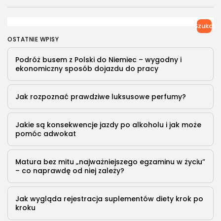
Polsce samorządy...
PUBLIKACJA:
TOMASZ MORĄG
11 MARCA, 2023
Szukaj
OSTATNIE WPISY
Podróż busem z Polski do Niemiec – wygodny i
ekonomiczny sposób dojazdu do pracy
Jak rozpoznać prawdziwe luksusowe perfumy?
Jakie są konsekwencje jazdy po alkoholu i jak może
pomóc adwokat
Matura bez mitu „najważniejszego egzaminu w życiu”
– co naprawdę od niej zależy?
Jak wygląda rejestracja suplementów diety krok po
kroku