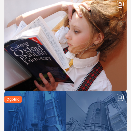
Ogólna
Efektywne metody nauki języka
angielskiego
Efektywna nauka języka angielskiego może być
wyzwaniem, ale jednocześnie stanowi fascynującą