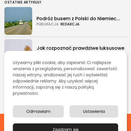
OSTATNIE ARTYKUŁY
Podróż busem z Polski do Niemiec...
PUBLIKACJA:
REDAKCJA
Jak rozpoznać prawdziwe luksusowe
perfumy?
PUBLIKACJA:
REDAKCJA
Używamy pliki cookie, aby zapewnić Ci najlepsze
wrażenia z przeglądania, personalizować zawartość
naszej witryny, analizować jej ruch i wyświetlać
Jakie są konsekwencje jazdy po
odpowiednie reklamy. Aby uzyskać więcej
alkoholu...
informacji, zapoznaj się z naszą polityką
PUBLIKACJA:
REDAKCJA
prywatności.
Odmawiam
Ustawienia
2026 © stypendium.org - Wszelkie prawa zastrzeżone. Treści
publikowane w serwisie są chronione prawem autorskim.
Zgadzam się