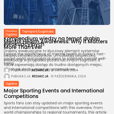
przygodę, która otwiera przed nami niezliczone możliwości
– zarówno w życiu zawodowym, jak i osobistym. Istnieje
wiele metod i...
PUBLIKACJA:
REDAKCJA
7 LUTEGO, 2025
Ogólna
Transport/Logistyka
Ogólna
Kompendium wiedzy na temat drabin
Mental Health Awareness: Why It Matters
ewakuacyjnych
More Than Ever
Drabiny ewakuacyjne to kluczowy element systemów
Explore the significance of mental health in today’s fast-
bezpieczeństwa budynków. Umożliwiają bezpieczną
paced world and practical steps to maintain mental well-
ewakuację w przypadku pożaru lub innych zagrożeń, a
being.
także zapewniają dostęp do trudno dostępnych miejsc,
takich jak dachy, maszyny przemysłowe...
PUBLIKACJA:
REDAKCJA
18 SIERPNIA, 2024
PUBLIKACJA:
REDAKCJA
10 PAŹDZIERNIKA, 2024
Ogólna
Major Sporting Events and International
Competitions
Sports fans can stay updated on major sporting events
and international competitions with this overview. From
world championships to regional tournaments, this article