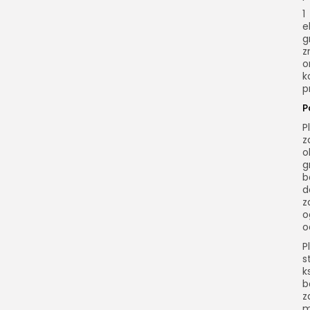
1
e
g
z
o
k
p
P
P
z
o
g
b
d
z
o
o
P
s
k
b
z
m