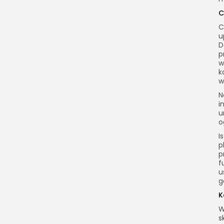
C
C
u
D
p
w
k
w
N
i
u
o
I
p
p
f
u
g
K
W
s