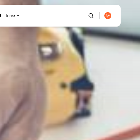
t
Inne
Budownictwo
Diety/Odchudzanie
Dom/Ogród
Ekologia
Elektronika
Energetyka
Finanse/Biznes
Fotografia/Wideofilmowanie
Gastronomia
Gospodarka/Przemysł
It/Komputery/Gry
Komputerowe
Kulinaria