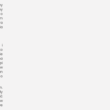
wy
ny
 o
ym
ra
ia
 i
ko
ie
na
pi
ów
an
co
n.
dy
ić
ów
we