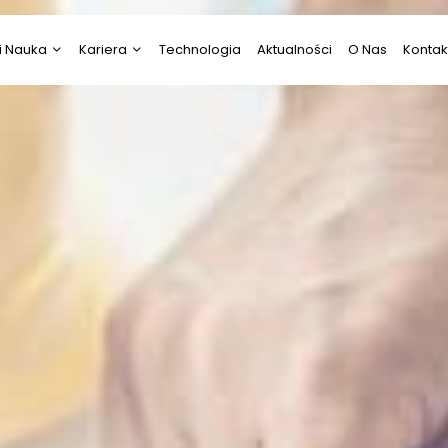
i Nauka
Kariera
Technologia
Aktualności
O Nas
Kontak
i Nauka
Psychologia
ztuka
Praca
Prawo