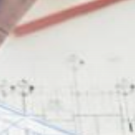
Marketing
Moda
Motoryzacja
Rodzina/Dziecko/Ciąża
Rozrywka
RTV/AGD
Ślub/Wesele
Sport/Fitness/Kulturystyka
Transport/Logistyka
Turystyka/Podróże
Uroda
Zakupy/Opinie
Zdrowie
Zoologia/Rolnictwo/Leśnictwo