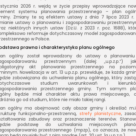
 stycznia 2026 r. wejdą w życie przepisy wprowadzające no
lement systemu planowania przestrzennego – plan ogól
miny. Zmiany te są efektem ustawy z dnia 7 lipca 2023 r.
mianie ustawy o planowaniu i zagospodarowaniu przestrzenn
raz niektórych innych ustaw (Dz.U. z 2023 r. poz. 1688), któ
ompleksowo reformuje dotychczasowy model zagospodarowan
rzestrzennego w Polsce.
odstawa prawna i charakterystyka planu ogólnego
lan ogólny został wprowadzony do ustawy o planowaniu
agospodarowaniu przestrzennym (dalej: „u.p.z.p.”) ja
bligatoryjny akt planowania przestrzennego na poziom
minnym. Nowelizacja w art. 13 u.p.z.p. przewiduje, że każda gmi
ędzie zobowiązana do uchwalenia planu ogólnego, który zastą
otychczasowe studium uwarunkowań i kierunk
agospodarowania przestrzennego gminy. Tym samym pl
gólny będzie miał charakter aktu prawa miejscowego, 
dróżnia go od studium, które nie miało takiej rangi.
lan ogólny ma obejmować cały obszar gminy i określać m.i
trukturę funkcjonalno-przestrzenną,
strefy planistyczne
, zasa
ształtowania zabudowy oraz przeznaczenie terenów. Stanow
ędzie podstawę do uchwalania miejscowych plan
agospodarowania przestrzennego (mpzp), co oznacza, że no
pzp będą musiały być z nim zgodne (art. 20 ust. 1a u.p.z.p.).