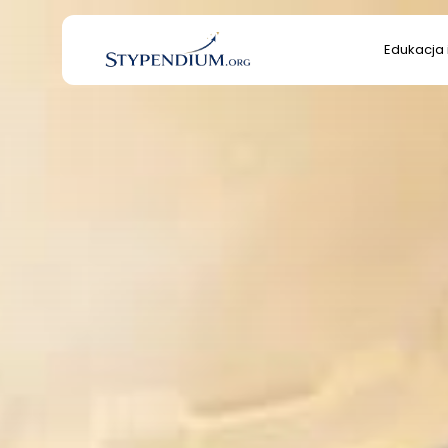
Search
Edukacja 
for:
Edukacja 
Kultura/S