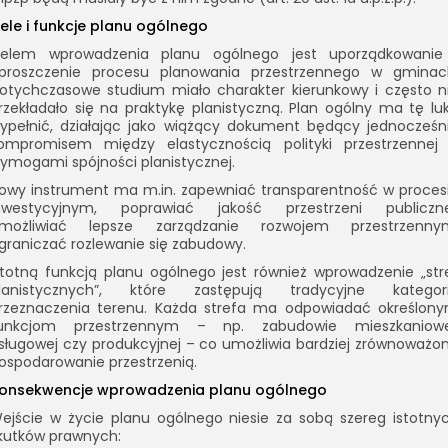
ele i funkcje planu ogólnego
elem wprowadzenia planu ogólnego jest uporządkowanie
proszczenie procesu planowania przestrzennego w gminac
otychczasowe studium miało charakter kierunkowy i często n
rzekładało się na praktykę planistyczną. Plan ogólny ma tę lu
ypełnić, działając jako wiążący dokument będący jednocześn
ompromisem między elastycznością polityki przestrzennej
ymogami spójności planistycznej.
owy instrument ma m.in. zapewniać transparentność w proces
nwestycyjnym, poprawiać jakość przestrzeni publiczne
możliwiać lepsze zarządzanie rozwojem przestrzenny
graniczać rozlewanie się zabudowy.
stotną funkcją planu ogólnego jest również wprowadzenie „str
lanistycznych”, które zastępują tradycyjne kategor
rzeznaczenia terenu. Każda strefa ma odpowiadać określon
unkcjom przestrzennym – np. zabudowie mieszkaniowe
sługowej czy produkcyjnej – co umożliwia bardziej zrównoważo
ospodarowanie przestrzenią.
onsekwencje wprowadzenia planu ogólnego
ejście w życie planu ogólnego niesie za sobą szereg istotny
kutków prawnych: