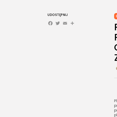
UDOSTĘPNIJ
Facebook
Twitter
Email
Share
P
p
p
p