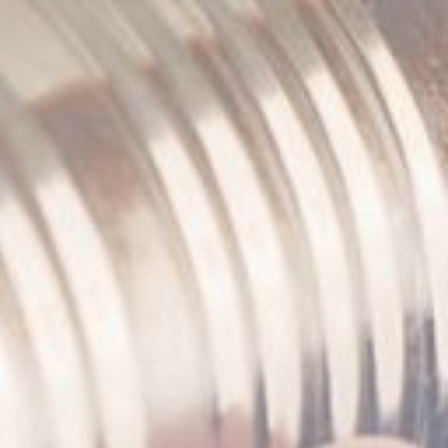
Marketing
Moda
Motoryzacja
Rodzina/Dziecko/Ciąża
Rozrywka
RTV/AGD
Ślub/Wesele
Sport/Fitness/Kulturystyka
Transport/Logistyka
Turystyka/Podróże
Uroda
Zakupy/Opinie
Zdrowie
Zoologia/Rolnictwo/Leśnictwo