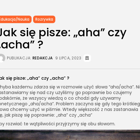
Edukacja/Nauka
Rozrywka
Jak się pisze: „aha” czy
„acha” ?
PUBLIKACJA:
REDAKCJA
9 LIPCA, 2023
ak się pisze: „aha” czy „acha” ?
hyba każdemu zdarza się w rozmowie użyć słowa “aha/acha”. N
astanawiamy się nad czy użyliśmy go poprawnie bo czujemy
odskórnie, że wszyscy wiedzą o co chodzi gdy używamy
onetycznego „aha/acha”. Problem zaczyna się gdy tego krótkie
łowa chcemy użyć w piśmie. Wtedy większość z nas zastanawia
ię, jak piszę się poprawnie: „aha” czy „acha”
by rozwiać te wątpliwości przyjrzymy się obu słowom.