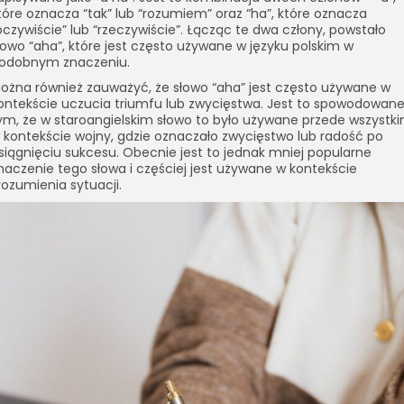
tóre oznacza “tak” lub “rozumiem” oraz “ha”, które oznacza
oczywiście” lub “rzeczywiście”. Łącząc te dwa człony, powstało
łowo “aha”, które jest często używane w języku polskim w
odobnym znaczeniu.
ożna również zauważyć, że słowo “aha” jest często używane w
ontekście uczucia triumfu lub zwycięstwa. Jest to spowodowan
ym, że w staroangielskim słowo to było używane przede wszystk
 kontekście wojny, gdzie oznaczało zwycięstwo lub radość po
siągnięciu sukcesu. Obecnie jest to jednak mniej popularne
naczenie tego słowa i częściej jest używane w kontekście
rozumienia sytuacji.