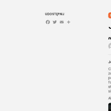
UDOSTĘPNIJ
Facebook
Twitter
Email
Share
J
C
z
p
f
s
s
A