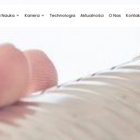
i Nauka
Kariera
Technologia
Aktualności
O Nas
Kontak
i Nauka
Psychologia
ztuka
Praca
Prawo