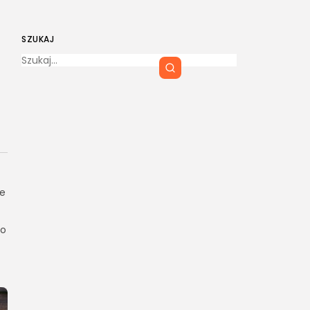
SZUKAJ
ie
go