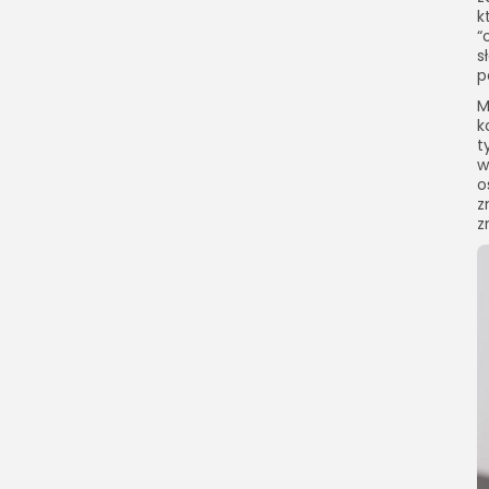
k
“
s
p
M
k
t
w
o
z
z