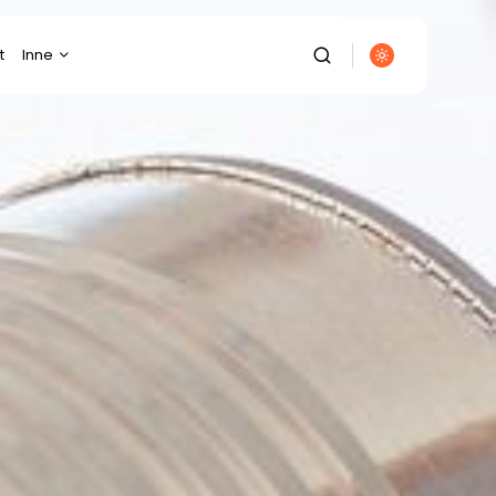
t
Inne
Budownictwo
Diety/Odchudzanie
Dom/Ogród
Ekologia
Elektronika
Energetyka
Finanse/Biznes
Fotografia/Wideofilmowanie
Gastronomia
Gospodarka/Przemysł
It/Komputery/Gry
Komputerowe
Kulinaria