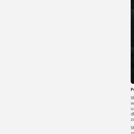
P
S
w
u
d
z
S
z