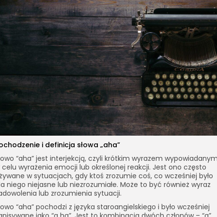
ochodzenie i definicja słowa „aha”
łowo “aha” jest interjekcją, czyli krótkim wyrazem wypowiadany
 celu wyrażenia emocji lub określonej reakcji. Jest ono często
żywane w sytuacjach, gdy ktoś zrozumie coś, co wcześniej było
la niego niejasne lub niezrozumiałe. Może to być również wyraz
adowolenia lub zrozumienia sytuacji.
łowo “aha” pochodzi z języka staroangielskiego i było wcześniej
apisywane jako “a ha”. Jest to kombinacja dwóch członów – “a”,