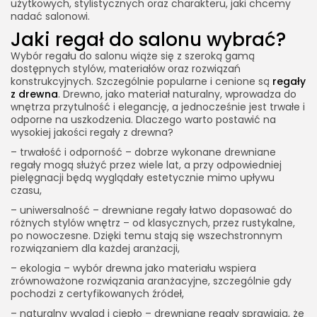
użytkowych, stylistycznych oraz charakteru, jaki chcemy
nadać salonowi.
Jaki regał do salonu wybrać?
Wybór regału do salonu wiąże się z szeroką gamą
dostępnych stylów, materiałów oraz rozwiązań
konstrukcyjnych. Szczególnie popularne i cenione są
regały
z drewna
. Drewno, jako materiał naturalny, wprowadza do
wnętrza przytulność i elegancję, a jednocześnie jest trwałe i
odporne na uszkodzenia. Dlaczego warto postawić na
wysokiej jakości regały z drewna?
– trwałość i odporność – dobrze wykonane drewniane
regały mogą służyć przez wiele lat, a przy odpowiedniej
pielęgnacji będą wyglądały estetycznie mimo upływu
czasu,
– uniwersalność – drewniane regały łatwo dopasować do
różnych stylów wnętrz – od klasycznych, przez rustykalne,
po nowoczesne. Dzięki temu stają się wszechstronnym
rozwiązaniem dla każdej aranżacji,
– ekologia – wybór drewna jako materiału wspiera
zrównoważone rozwiązania aranżacyjne, szczególnie gdy
pochodzi z certyfikowanych źródeł,
– naturalny wygląd i ciepło – drewniane regały sprawiają, że