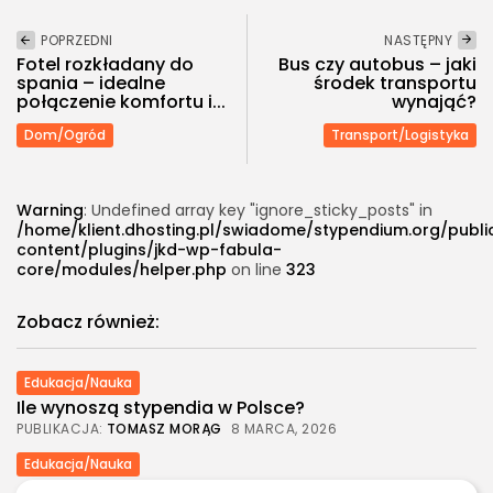
POPRZEDNI
NASTĘPNY
Fotel rozkładany do
Bus czy autobus – jaki
spania – idealne
środek transportu
połączenie komfortu i...
wynająć?
Dom/Ogród
Transport/Logistyka
Warning
: Undefined array key "ignore_sticky_posts" in
/home/klient.dhosting.pl/swiadome/stypendium.org/publ
content/plugins/jkd-wp-fabula-
core/modules/helper.php
on line
323
Zobacz również:
Edukacja/Nauka
Ile wynoszą stypendia w Polsce?
PUBLIKACJA:
TOMASZ MORĄG
8 MARCA, 2026
Edukacja/Nauka
Jak dostać stypendium naukowe w Polsce?