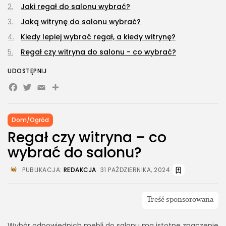
Jaki regał do salonu wybrać?
Jaką witrynę do salonu wybrać?
Kiedy lepiej wybrać regał, a kiedy witrynę?
Regał czy witryna do salonu - co wybrać?
UDOSTĘPNIJ
Facebook
Twitter
Email
Share
Dom/Ogród
Regał czy witryna – co
wybrać do salonu?
PUBLIKACJA:
REDAKCJA
31 PAŹDZIERNIKA, 2024
Wybór odpowiednich mebli do salonu ma istotne znaczenie