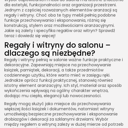
dla estetyki, funkcjonalności oraz organizacji przestrzeni.
Jednym z częściej rozważanych elementów aranżacji są
regały i witryny. Choć oba te typy mebli pełnią podobne
funkcje przechowywania i eksponowania, różnią się
konstrukcją, stylem oraz możliwościami aranżacyjnymi.
Jakie są zalety i specyfika regałów oraz witryn? Sprawdź
teraz i dowiedz się więcej!
Regały i witryny do salonu –
dlaczego są niezbędne?
Regały i witryny pełnią w salonie ważne funkcje praktyczne i
dekoracyjne. Zapewniają miejsce na przechowywanie
książek, pamiątek, dekoracji, a także przedmiotów
codziennego użytku, które warto mieć w zasięgu ręki.
Jednakże oprócz funkcji praktycznej, stanowią również
istotny element aranżacyjny. Ich styl, materiał oraz sposób
wykończenia wpływają na ogólny charakter wnętrza,
dodając mu ciepła, elegancji lub nowoczesności.
Regały mogą służyć jako miejsce do przechowywania
większej ilości książek i dokumentów, natomiast witryny
umożliwiają bezpieczne przechowywanie i eksponowanie
drobiazgów i dekoracji za szklanymi drzwiami. Wybór
między regałem a witryną zależy w dużej mierze od potrzeb