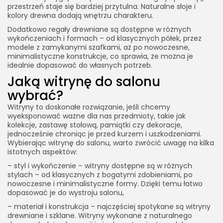
przestrzeń staje się bardziej przytulna. Naturalne słoje i
kolory drewna dodają wnętrzu charakteru.
Dodatkowo regały drewniane są dostępne w różnych
wykończeniach i formach – od klasycznych półek, przez
modele z zamykanymi szafkami, aż po nowoczesne,
minimalistyczne konstrukcje, co sprawia, że można je
idealnie dopasować do własnych potrzeb.
Jaką witrynę do salonu
wybrać?
Witryny to doskonałe rozwiązanie, jeśli chcemy
wyeksponować ważne dla nas przedmioty, takie jak
kolekcje, zastawę stołową, pamiątki czy dekoracje,
jednocześnie chroniąc je przed kurzem i uszkodzeniami.
Wybierając witrynę do salonu, warto zwrócić uwagę na kilka
istotnych aspektów:
– styl i wykończenie – witryny dostępne są w różnych
stylach – od klasycznych z bogatymi zdobieniami, po
nowoczesne i minimalistyczne formy. Dzięki temu łatwo
dopasować je do wystroju salonu,
– materiał i konstrukcja – najczęściej spotykane są witryny
drewniane i szklane. Witryny wykonane z naturalnego