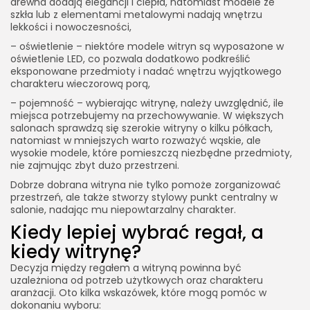
drewna dodają elegancji i ciepła, natomiast modele ze
szkła lub z elementami metalowymi nadają wnętrzu
lekkości i nowoczesności,
– oświetlenie – niektóre modele witryn są wyposażone w
oświetlenie LED, co pozwala dodatkowo podkreślić
eksponowane przedmioty i nadać wnętrzu wyjątkowego
charakteru wieczorową porą,
– pojemność – wybierając witrynę, należy uwzględnić, ile
miejsca potrzebujemy na przechowywanie. W większych
salonach sprawdzą się szerokie witryny o kilku półkach,
natomiast w mniejszych warto rozważyć wąskie, ale
wysokie modele, które pomieszczą niezbędne przedmioty,
nie zajmując zbyt dużo przestrzeni.
Dobrze dobrana witryna nie tylko pomoże zorganizować
przestrzeń, ale także stworzy stylowy punkt centralny w
salonie, nadając mu niepowtarzalny charakter.
Kiedy lepiej wybrać regał, a
kiedy witrynę?
Decyzja między regałem a witryną powinna być
uzależniona od potrzeb użytkowych oraz charakteru
aranżacji. Oto kilka wskazówek, które mogą pomóc w
dokonaniu wyboru: