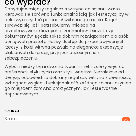
co wybrać?
Decydując między regałem a witryną do salonu, warto
kierować się zarówno funkcjonalnością, jak i estetyką, by w
pełni wykorzystać potencjał wybranego mebla. Regał
sprawdzi się, jeśli potrzebujemy miejsca na
przechowywanie licznych przedmiotów, książek czy
dokumentów. Będzie także dobrym rozwiązaniem dla osób
ceniących prostotę i łatwy dostęp do przechowywanych
rzeczy. Z kolei witryna pozwala na elegancką ekspozycję
ulubionych dekoracji, przy jednoczesnym ich
zabezpieczeniu.
Wybór między tymi dwoma typami mebli zależy więc od
preferencji, stylu życia oraz stylu wnętrza. Niezależnie od
decyzji, odpowiednio dobrany regał czy witryna z pewnością
wzbogacą wygląd i funkcjonalność każdego salonu, czyniąc
go miejscem zarówno praktycznym, jak i estetycznie
dopracowanym.
SZUKAJ