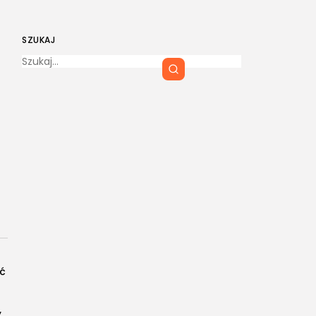
SZUKAJ
eć
,