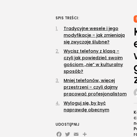
SPIS TREŚCI:
Tradycyjne wesele i jego
modyfikacje – jak zmieniają
się zwyczaje ślubne?
Wycisz telefony z klasą –
czyli jak powiedzieć swoim
gościom „nie” w kulturalny
sposób?
Mniej telefonów, więcej
przestrzeni – czyli dajmy
pracować profesjonalistom
Wyloguj się, by być
naprawdę obecnym
K
c
n
UDOSTĘPNIJ
P
Facebook
Twitter
Email
Share
r