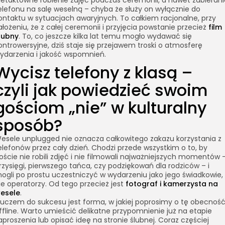
ietaktowne robienie zdjęć podczas ceremonii, a nawet zabierani
elefonu na salę weselną – chyba że służy on wyłącznie do
ontaktu w sytuacjach awaryjnych. To całkiem racjonalne, przy
ałożeniu, że z całej ceremonii i przyjęcia powstanie przecież
film
lubny
. To, co jeszcze kilka lat temu mogło wydawać się
ontrowersyjne, dziś staje się przejawem troski o atmosferę
ydarzenia i jakość wspomnień.
Wycisz telefony z klasą –
czyli jak powiedzieć swoim
gościom „nie” w kulturalny
sposób?
esele unplugged nie oznacza całkowitego zakazu korzystania z
elefonów przez cały dzień. Chodzi przede wszystkim o to, by
oście nie robili zdjęć i nie filmowali najważniejszych momentów 
rzysięgi, pierwszego tańca, czy podziękowań dla rodziców – i
ogli po prostu uczestniczyć w wydarzeniu jako jego świadkowie,
ie operatorzy. Od tego przecież jest
fotograf i kamerzysta na
esele
.
luczem do sukcesu jest forma, w jakiej poprosimy o tę obecnoś
ffline. Warto umieścić delikatne przypomnienie już na etapie
aproszenia lub opisać ideę na stronie ślubnej. Coraz częściej