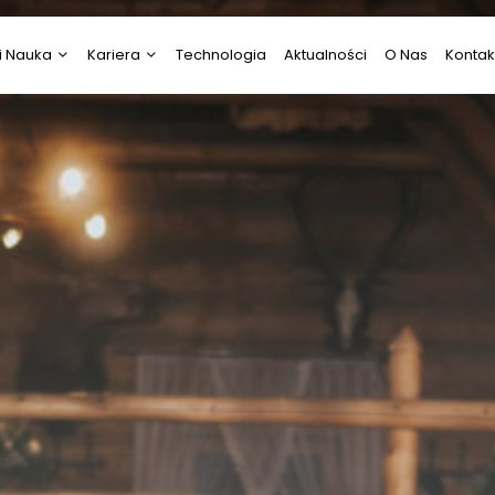
i Nauka
Kariera
Technologia
Aktualności
O Nas
Kontak
i Nauka
Psychologia
ztuka
Praca
Prawo