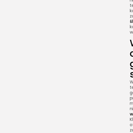
n
t
k
z
ś
k
w
W
t
g
p
m
n
w
K
o
z