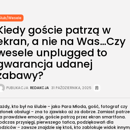
Ślub/Wesele
Kiedy goście patrzą w
ekran, a nie na Was…Czy
wesele unplugged to
gwarancja udanej
zabawy?
PUBLIKACJA:
REDAKCJA
31 PAŹDZIERNIKA, 2025
ażdy, kto był na ślubie – jako Para Młoda, gość, fotograf czy
złonek obsługi – zna to zjawisko aż za dobrze. Zamiast patrz
a prawdziwe emocje, goście patrzą przez ekran smartfona.
odczas przysięgi, pierwszego tańca, podziękowań dla
odziców – zawsze znajdzie się ktoś, kto zablokuje widok innym