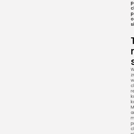
p
c
p
o
s
W
z
w
c
r
k
k
M
a
m
p
c