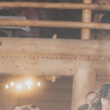
Marketing
Moda
Motoryzacja
Rodzina/Dziecko/Ciąża
Rozrywka
RTV/AGD
Ślub/Wesele
Sport/Fitness/Kulturystyka
Transport/Logistyka
Turystyka/Podróże
Uroda
Zakupy/Opinie
Zdrowie
Zoologia/Rolnictwo/Leśnictwo