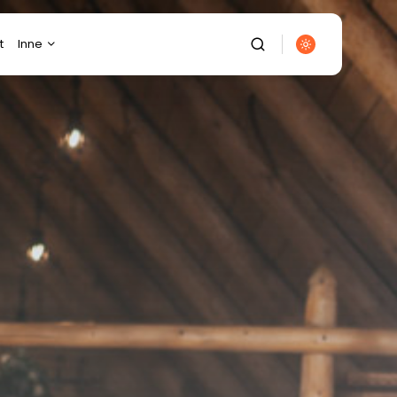
t
Inne
Budownictwo
Diety/Odchudzanie
Dom/Ogród
Ekologia
Elektronika
Energetyka
Finanse/Biznes
Fotografia/Wideofilmowanie
Gastronomia
Gospodarka/Przemysł
It/Komputery/Gry
Komputerowe
Kulinaria