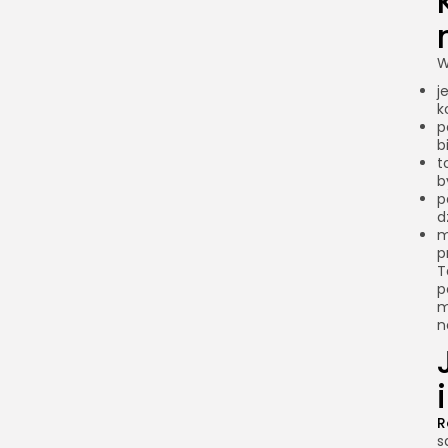
W
j
k
p
b
t
b
p
d
m
p
T
p
m
n
R
s