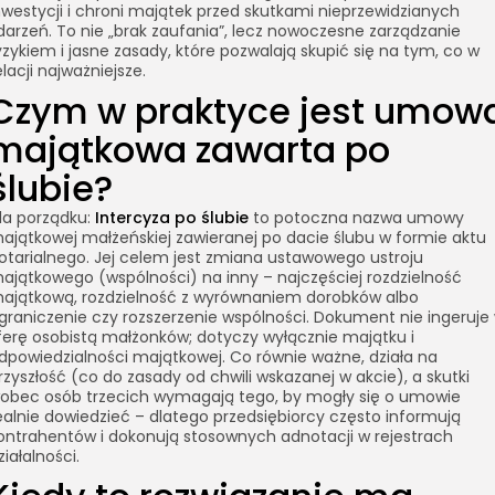
nwestycji i chroni majątek przed skutkami nieprzewidzianych
darzeń. To nie „brak zaufania”, lecz nowoczesne zarządzanie
yzykiem i jasne zasady, które pozwalają skupić się na tym, co w
elacji najważniejsze.
Czym w praktyce jest umow
majątkowa zawarta po
ślubie?
la porządku:
Intercyza po ślubie
to potoczna nazwa umowy
ajątkowej małżeńskiej zawieranej po dacie ślubu w formie aktu
otarialnego. Jej celem jest zmiana ustawowego ustroju
ajątkowego (wspólności) na inny – najczęściej rozdzielność
ajątkową, rozdzielność z wyrównaniem dorobków albo
graniczenie czy rozszerzenie wspólności. Dokument nie ingeruje
ferę osobistą małżonków; dotyczy wyłącznie majątku i
dpowiedzialności majątkowej. Co równie ważne, działa na
rzyszłość (co do zasady od chwili wskazanej w akcie), a skutki
obec osób trzecich wymagają tego, by mogły się o umowie
ealnie dowiedzieć – dlatego przedsiębiorcy często informują
ontrahentów i dokonują stosownych adnotacji w rejestrach
ziałalności.