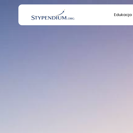
Search
Edukacja 
for:
Edukacja 
Kultura/S