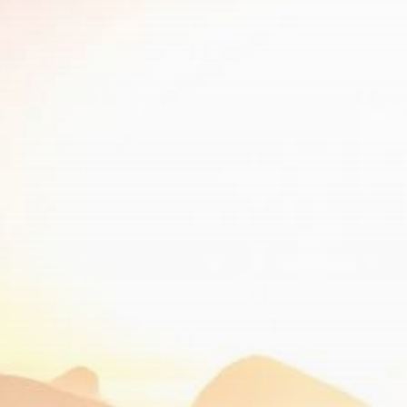
Marketing
Moda
Motoryzacja
Rodzina/Dziecko/Ciąża
Rozrywka
RTV/AGD
Ślub/Wesele
Sport/Fitness/Kulturystyka
Transport/Logistyka
Turystyka/Podróże
Uroda
Zakupy/Opinie
Zdrowie
Zoologia/Rolnictwo/Leśnictwo