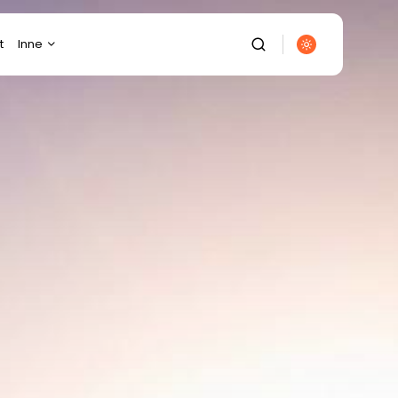
t
Inne
Budownictwo
Diety/Odchudzanie
Dom/Ogród
Ekologia
Elektronika
Energetyka
Finanse/Biznes
Fotografia/Wideofilmowanie
Gastronomia
Gospodarka/Przemysł
It/Komputery/Gry
Komputerowe
Kulinaria