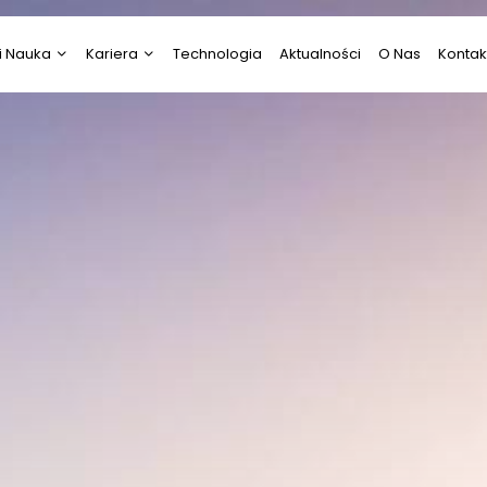
i Nauka
Kariera
Technologia
Aktualności
O Nas
Kontak
i Nauka
Psychologia
ztuka
Praca
Prawo