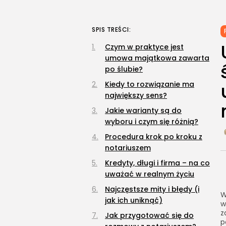
SPIS TREŚCI:
Czym w praktyce jest
umowa majątkowa zawarta
po ślubie?
Kiedy to rozwiązanie ma
największy sens?
Jakie warianty są do
wyboru i czym się różnią?
Procedura krok po kroku z
notariuszem
Kredyty, długi i firma – na co
uważać w realnym życiu
Najczęstsze mity i błędy (i
W
jak ich uniknąć)
w
z
Jak przygotować się do
p