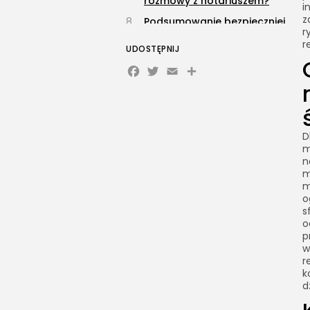
rozmowy z notariuszem?
i
z
Podsumowanie bezpieczniej,
r
prościej, bardziej po
r
UDOSTĘPNIJ
partnersku
Facebook
Twitter
Email
Share
D
m
n
m
m
o
s
o
p
w
r
k
d