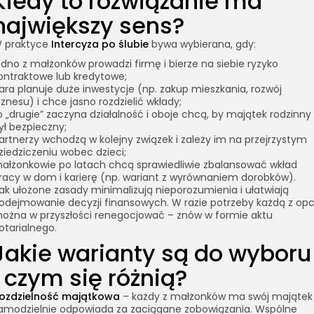
Kiedy to rozwiązanie ma
największy sens?
 praktyce
Intercyza po ślubie
bywa wybierana, gdy:
edno z małżonków prowadzi firmę i bierze na siebie ryzyko
ontraktowe lub kredytowe;
ara planuje duże inwestycje (np. zakup mieszkania, rozwój
iznesu) i chce jasno rozdzielić wkłady;
o „drugie” zaczyna działalność i oboje chcą, by majątek rodzinny
ył bezpieczny;
artnerzy wchodzą w kolejny związek i zależy im na przejrzystym
ziedziczeniu wobec dzieci;
ałżonkowie po latach chcą sprawiedliwie zbalansować wkład
racy w dom i karierę (np. wariant z wyrównaniem dorobków).
ak ułożone zasady minimalizują nieporozumienia i ułatwiają
odejmowanie decyzji finansowych. W razie potrzeby każdą z opcj
ożna w przyszłości renegocjować – znów w formie aktu
otarialnego.
Jakie warianty są do wyboru
i czym się różnią?
ozdzielność majątkowa
– każdy z małżonków ma swój majątek 
amodzielnie odpowiada za zaciągane zobowiązania. Wspólne