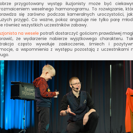
obrze przygotowany występ iluzjonisty może być ciekaw
rozmaiceniem weselnego harmonogramu. To rozwiązanie, któ
prawdza się zarówno podczas kameralnych uroczystości, jak
użych przyjęć. Co ważne, pokaz angażuje nie tylko parę młod
le również wszystkich uczestników zabawy.
luzjonista na wesele
potrafi dostarczyć gościom prawdziwej magii
prawić, że wydarzenie nabierze wyjątkowego charakteru. Ta
trakcja często wywołuje zaskoczenie, śmiech i pozytyw
mocje, a wspomnienia z występu pozostają z uczestnikami 
ługo.