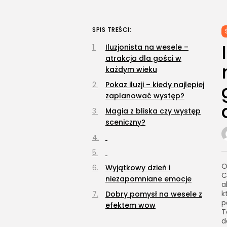
SPIS TREŚCI:
Iluzjonista na wesele –
atrakcja dla gości w
każdym wieku
Pokaz iluzji – kiedy najlepiej
zaplanować występ?
Magia z bliska czy występ
sceniczny?
O
Wyjątkowy dzień i
C
niezapomniane emocje
a
k
Dobry pomysł na wesele z
p
efektem wow
T
d