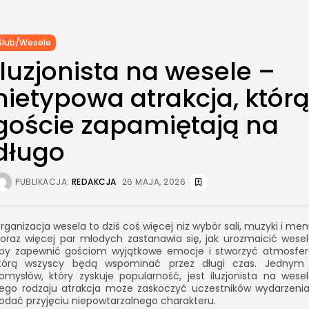
Ślub/Wesele
Iluzjonista na wesele –
nietypowa atrakcja, któr
goście zapamiętają na
długo
PUBLIKACJA:
REDAKCJA
26 MAJA, 2026
rganizacja wesela to dziś coś więcej niż wybór sali, muzyki i men
oraz więcej par młodych zastanawia się, jak urozmaicić wesel
by zapewnić gościom wyjątkowe emocje i stworzyć atmosfer
tórą wszyscy będą wspominać przez długi czas. Jednym
omysłów, który zyskuje popularność, jest iluzjonista na wesel
ego rodzaju atrakcja może zaskoczyć uczestników wydarzenia
odać przyjęciu niepowtarzalnego charakteru.