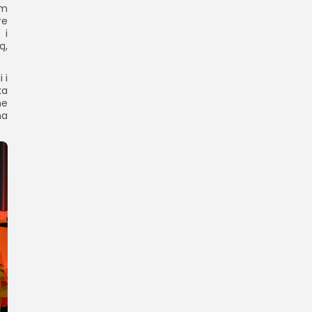
ym
re
 i
ą,
 i
ka
ne
na