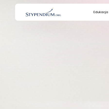
Search
Edukacja 
for:
Edukacja 
Kultura/S