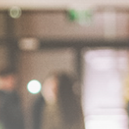
Marketing
Moda
Motoryzacja
Rodzina/Dziecko/Ciąża
Rozrywka
RTV/AGD
Ślub/Wesele
Sport/Fitness/Kulturystyka
Transport/Logistyka
Turystyka/Podróże
Uroda
Zakupy/Opinie
Zdrowie
Zoologia/Rolnictwo/Leśnictwo