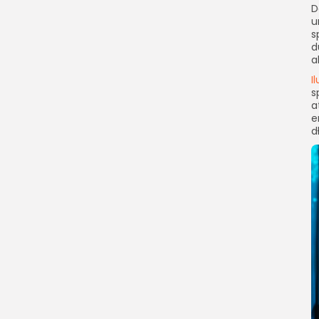
D
u
s
d
a
I
s
a
e
d