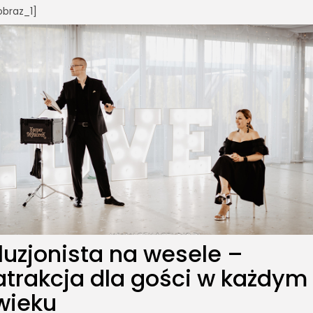
obraz_1]
Iluzjonista na wesele –
atrakcja dla gości w każdym
wieku