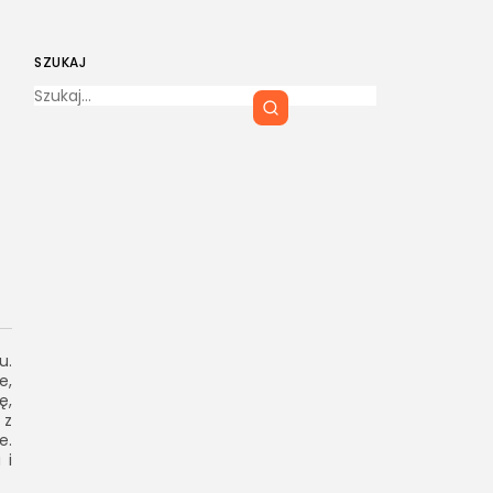
SZUKAJ
ą
u.
e,
ę,
 z
e.
 i