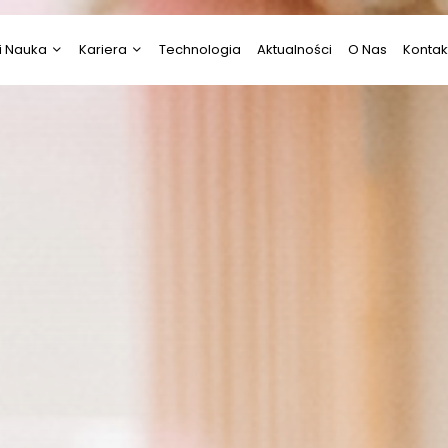
i Nauka
Kariera
Technologia
Aktualności
O Nas
Kontak
i Nauka
Psychologia
ztuka
Praca
Prawo