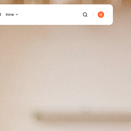
t
Inne
Budownictwo
Diety/Odchudzanie
Dom/Ogród
Ekologia
Elektronika
Energetyka
Finanse/Biznes
Fotografia/Wideofilmowanie
Gastronomia
Gospodarka/Przemysł
It/Komputery/Gry
Komputerowe
Kulinaria