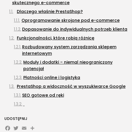
skutecznego e-commerce
Dlaczego właśnie PrestaShop?
Oprogramowanie skrojone pod e-commerce
Dopasowanie do indywidualnych potrzeb klienta
Funkcjonalności, które robią różnicę
Rozbudowany system zarządzania sklepem
internetowym
Moduły i dodatki – niemal nieograniczony
potencjał
Płatności online i logistyka
PrestaShop a widoczność w wyszukiwarce Google
SEO gotowe od ręki
Dla kogo są sklepy PrestaShop?
UDOSTĘPNIJ
Małe firmy, średnie przedsiębiorstwa i duże
Facebook
Twitter
Email
sklepy