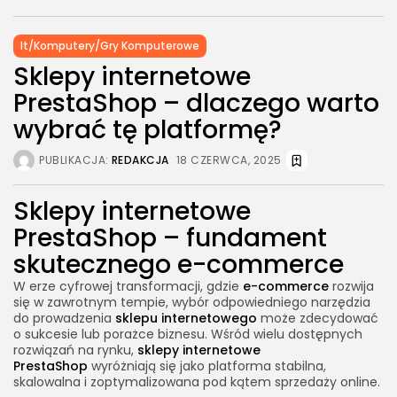
Gdy potrzebujesz przeniesienia sklepu lub
odświeżenia grafiki
It/Komputery/Gry Komputerowe
Dlaczego warto postawić na profesjonalne
Sklepy internetowe
wdrożenie?
PrestaShop – dlaczego warto
Doświadczenie, które się opłaca
wybrać tę platformę?
Podsumowanie – PrestaShop to wybór, który się
opłaca
PUBLIKACJA:
REDAKCJA
18 CZERWCA, 2025
Sklepy internetowe
PrestaShop – fundament
skutecznego e-commerce
W erze cyfrowej transformacji, gdzie
e-commerce
rozwija
się w zawrotnym tempie, wybór odpowiedniego narzędzia
do prowadzenia
sklepu internetowego
może zdecydować
o sukcesie lub porażce biznesu. Wśród wielu dostępnych
rozwiązań na rynku,
sklepy internetowe
PrestaShop
wyróżniają się jako platforma stabilna,
skalowalna i zoptymalizowana pod kątem sprzedaży online.