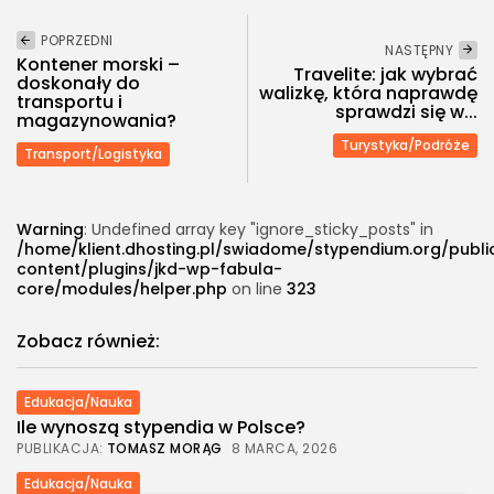
POPRZEDNI
NASTĘPNY
Kontener morski –
Travelite: jak wybrać
doskonały do
walizkę, która naprawdę
transportu i
sprawdzi się w...
magazynowania?
Turystyka/Podróże
Transport/Logistyka
Warning
: Undefined array key "ignore_sticky_posts" in
/home/klient.dhosting.pl/swiadome/stypendium.org/publ
content/plugins/jkd-wp-fabula-
core/modules/helper.php
on line
323
Zobacz również:
Edukacja/Nauka
Ile wynoszą stypendia w Polsce?
PUBLIKACJA:
TOMASZ MORĄG
8 MARCA, 2026
Edukacja/Nauka