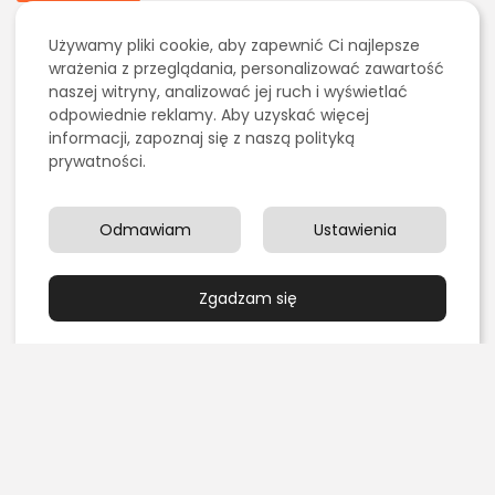
Jak dostać stypendium naukowe w Polsce?
PUBLIKACJA:
SŁAWOMIR GRELAK
8 MARCA, 2026
Używamy pliki cookie, aby zapewnić Ci najlepsze
wrażenia z przeglądania, personalizować zawartość
Edukacja/Nauka
Psychologia
Rodzina/Dziecko/Ciąża
naszej witryny, analizować jej ruch i wyświetlać
Zdrowie
odpowiednie reklamy. Aby uzyskać więcej
Surdopedagogika – wychowanie i edukacja dzieci
informacji, zapoznaj się z naszą polityką
z wadami słuchu
prywatności.
PUBLIKACJA:
JADWIGA MAŁECKA
11 MARCA, 2023
Edukacja/Nauka
Ogólna
Praca
Psychologia
Odmawiam
Ustawienia
Rodzina/Dziecko/Ciąża
Zdrowie
Tyflopedagogika – nowoczesne metody nauczania
osób niewidomych
PUBLIKACJA:
JADWIGA MAŁECKA
11 MARCA, 2023
Zgadzam się
Edukacja/Nauka
Neurodydaktyka – jak wykorzystać wiedzę o
mózgu do skutecznego uczenia...
PUBLIKACJA:
JADWIGA MAŁECKA
11 MARCA, 2023
Edukacja/Nauka
Matematyka dyskretna – czym jest i do czego
służy?