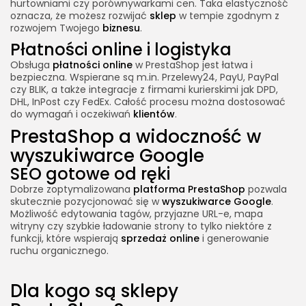
hurtowniami czy porównywarkami cen. Taka elastyczność
oznacza, że możesz rozwijać
sklep
w tempie zgodnym z
rozwojem Twojego
biznesu
.
Płatności online i logistyka
Obsługa
płatności online
w PrestaShop jest łatwa i
bezpieczna. Wspierane są m.in. Przelewy24, PayU, PayPal
czy BLIK, a także integracje z firmami kurierskimi jak DPD,
DHL, InPost czy FedEx. Całość procesu można dostosować
do wymagań i oczekiwań
klientów
.
PrestaShop a widoczność w
wyszukiwarce Google
SEO gotowe od ręki
Dobrze zoptymalizowana
platforma PrestaShop
pozwala
skutecznie pozycjonować się w
wyszukiwarce Google
.
Możliwość edytowania tagów, przyjazne URL-e, mapa
witryny czy szybkie ładowanie strony to tylko niektóre z
funkcji, które wspierają
sprzedaż online
i generowanie
ruchu organicznego.
Dla kogo są sklepy