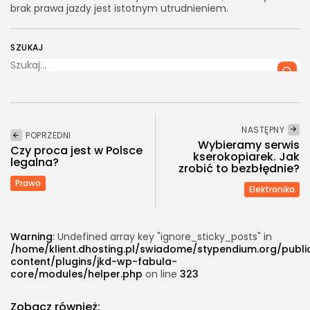
brak prawa jazdy jest istotnym utrudnieniem.
SZUKAJ
NASTĘPNY
POPRZEDNI
Wybieramy serwis
Czy proca jest w Polsce
kserokopiarek. Jak
legalna?
zrobić to bezbłędnie?
Prawo
Elektronika
Warning
: Undefined array key "ignore_sticky_posts" in
/home/klient.dhosting.pl/swiadome/stypendium.org/publ
content/plugins/jkd-wp-fabula-
core/modules/helper.php
on line
323
Zobacz również: