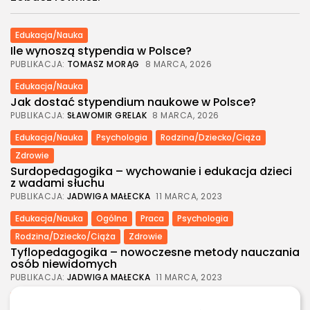
Edukacja/Nauka
Ile wynoszą stypendia w Polsce?
PUBLIKACJA:
TOMASZ MORĄG
8 MARCA, 2026
Edukacja/Nauka
Jak dostać stypendium naukowe w Polsce?
PUBLIKACJA:
SŁAWOMIR GRELAK
8 MARCA, 2026
Edukacja/Nauka
Psychologia
Rodzina/Dziecko/Ciąża
Zdrowie
Surdopedagogika – wychowanie i edukacja dzieci
z wadami słuchu
PUBLIKACJA:
JADWIGA MAŁECKA
11 MARCA, 2023
Edukacja/Nauka
Ogólna
Praca
Psychologia
Rodzina/Dziecko/Ciąża
Zdrowie
Tyflopedagogika – nowoczesne metody nauczania
osób niewidomych
PUBLIKACJA:
JADWIGA MAŁECKA
11 MARCA, 2023
Edukacja/Nauka