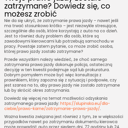
zatrzymane? Dowiedz się, co
możesz zrobić
Nie da się ukryć, że zatrzymanie prawa jazdy – nawet jeśli
ma trwać stosunkowo krótko – jest niezwykle stresujące,
szczególnie dla osób, które korzystają z auta na co dzień.
Jest to również duży problem dla osób, które są
zawodowymi kierowcami lub potrzebują samochodu w
pracy. Powstaje zatem pytanie, co może zrobić osoba,
której prawo jazdy zostało zatrzymane?
Przede wszystkim należy wiedzieć, że choć samego
zatrzymania prawa jazdy dokonuje policja, ostateczną
decyzję w ten kwestii podejmuje sąd lub prokuratura.
Dobrym pomysłem może być więc konsultacja z
prawnikiem, który zapozna się z sytuacją i podpowie, czy
jest szansa na to, aby prawo jazdy nie zostało zatrzymane
lub by skrócić okres zatrzymania.
Dowiedz się więcej na temat możliwości odzyskania
zatrzymanego prawa jazdy:
https://slupinska.eu/dla-
ciebie/prawo-karne/zatrzymanie-prawa-jazdy/
.
Ważna kwestia związana jest również z tym, że w większości
przypadków nawet po zatrzymaniu dokumentu kierowca
może prowadzić auto przez siedem dni, 72 godziny lub 24