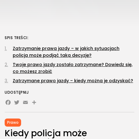
SPIS TREŚCI:
Zatrzymanie prawa jazdy – w jakich sytuacjach
policja może podjąć taką decyzję?
Twoje prawo jazdy zostało zatrzymane? Dowiedz się,
co możesz zrobić
Zatrzymane prawo jazdy – kiedy można je odzyskać?
UDOSTĘPNIJ
Facebook
Twitter
Email
Share
Prawo
Kiedy policja może