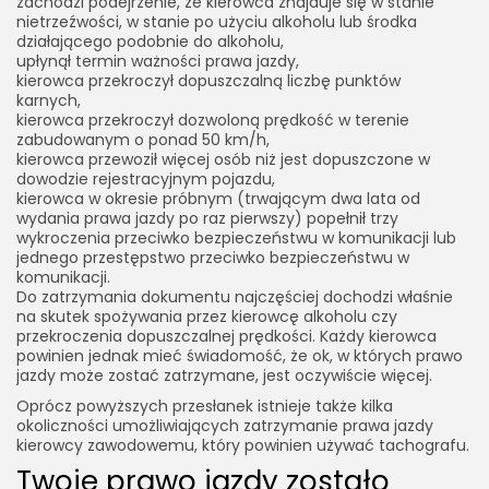
zachodzi podejrzenie, że kierowca znajduje się w stanie
nietrzeźwości, w stanie po użyciu alkoholu lub środka
działającego podobnie do alkoholu,
upłynął termin ważności prawa jazdy,
kierowca przekroczył dopuszczalną liczbę punktów
karnych,
kierowca przekroczył dozwoloną prędkość w terenie
zabudowanym o ponad 50 km/h,
kierowca przewoził więcej osób niż jest dopuszczone w
dowodzie rejestracyjnym pojazdu,
kierowca w okresie próbnym (trwającym dwa lata od
wydania prawa jazdy po raz pierwszy) popełnił trzy
wykroczenia przeciwko bezpieczeństwu w komunikacji lub
jednego przestępstwo przeciwko bezpieczeństwu w
komunikacji.
Do zatrzymania dokumentu najczęściej dochodzi właśnie
na skutek spożywania przez kierowcę alkoholu czy
przekroczenia dopuszczalnej prędkości. Każdy kierowca
powinien jednak mieć świadomość, że ok, w których prawo
jazdy może zostać zatrzymane, jest oczywiście więcej.
Oprócz powyższych przesłanek istnieje także kilka
okoliczności umożliwiających zatrzymanie prawa jazdy
kierowcy zawodowemu, który powinien używać tachografu.
Twoje prawo jazdy zostało