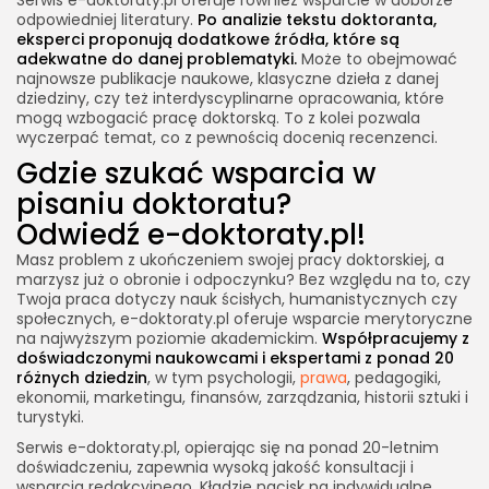
odpowiedniej literatury.
Po analizie tekstu doktoranta,
eksperci proponują dodatkowe źródła, które są
adekwatne do danej problematyki.
Może to obejmować
najnowsze publikacje naukowe, klasyczne dzieła z danej
dziedziny, czy też interdyscyplinarne opracowania, które
mogą wzbogacić pracę doktorską. To z kolei pozwala
wyczerpać temat, co z pewnością docenią recenzenci.
Gdzie szukać wsparcia w
pisaniu doktoratu?
Odwiedź e-doktoraty.pl!
Masz problem z ukończeniem swojej pracy doktorskiej, a
marzysz już o obronie i odpoczynku? Bez względu na to, czy
Twoja praca dotyczy nauk ścisłych, humanistycznych czy
społecznych, e-doktoraty.pl oferuje wsparcie merytoryczne
na najwyższym poziomie akademickim.
Współpracujemy z
doświadczonymi naukowcami i ekspertami z ponad 20
różnych dziedzin
, w tym psychologii,
prawa
, pedagogiki,
ekonomii, marketingu, finansów, zarządzania, historii sztuki i
turystyki.
Serwis e-doktoraty.pl, opierając się na ponad 20-letnim
doświadczeniu, zapewnia wysoką jakość konsultacji i
wsparcia redakcyjnego. Kładzie nacisk na indywidualne