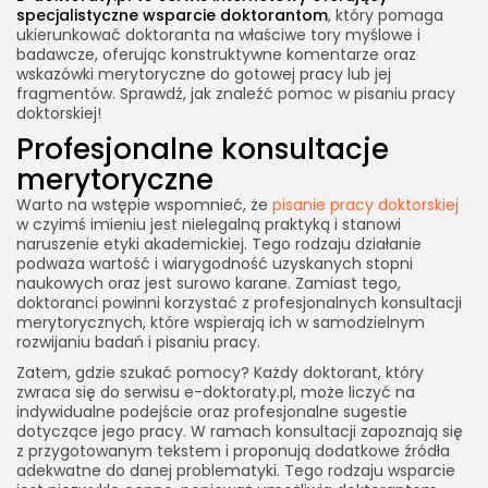
specjalistyczne wsparcie doktorantom
, który pomaga
ukierunkować doktoranta na właściwe tory myślowe i
badawcze, oferując konstruktywne komentarze oraz
wskazówki merytoryczne do gotowej pracy lub jej
fragmentów. Sprawdź, jak znaleźć pomoc w pisaniu pracy
doktorskiej!
Profesjonalne konsultacje
merytoryczne
Warto na wstępie wspomnieć, że
pisanie pracy doktorskiej
w czyimś imieniu jest nielegalną praktyką i stanowi
naruszenie etyki akademickiej. Tego rodzaju działanie
podważa wartość i wiarygodność uzyskanych stopni
naukowych oraz jest surowo karane. Zamiast tego,
doktoranci powinni korzystać z profesjonalnych konsultacji
merytorycznych, które wspierają ich w samodzielnym
rozwijaniu badań i pisaniu pracy.
Zatem, gdzie szukać pomocy? Każdy doktorant, który
zwraca się do serwisu e-doktoraty.pl, może liczyć na
indywidualne podejście oraz profesjonalne sugestie
dotyczące jego pracy. W ramach konsultacji zapoznają się
z przygotowanym tekstem i proponują dodatkowe źródła
adekwatne do danej problematyki. Tego rodzaju wsparcie