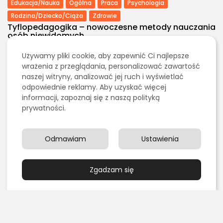
Edukacja/Nauka
Ogólna
Praca
Psychologia
Rodzina/Dziecko/Ciąża
Zdrowie
Tyflopedagogika – nowoczesne metody nauczania
osób niewidomych
PUBLIKACJA:
JADWIGA MAŁECKA
11 MARCA, 2023
Używamy pliki cookie, aby zapewnić Ci najlepsze
Edukacja/Nauka
wrażenia z przeglądania, personalizować zawartość
Neurodydaktyka – jak wykorzystać wiedzę o
naszej witryny, analizować jej ruch i wyświetlać
mózgu do skutecznego uczenia...
odpowiednie reklamy. Aby uzyskać więcej
PUBLIKACJA:
JADWIGA MAŁECKA
11 MARCA, 2023
informacji, zapoznaj się z naszą polityką
Edukacja/Nauka
prywatności.
Matematyka dyskretna – czym jest i do czego
służy?
PUBLIKACJA:
TOMASZ MORĄG
11 MARCA, 2023
Odmawiam
Ustawienia
Dom/Ogród
Edukacja/Nauka
It/Komputery/Gry Komputerowe
Ogólna
Praca
Prawo
Zgadzam się
Psychologia
Rodzina/Dziecko/Ciąża
Rewalidacja – czym jest i jak przebiega proces
rewalidacji?
PUBLIKACJA:
SŁAWOMIR GRELAK
11 MARCA, 2023
Edukacja/Nauka
Ekologia
Finanse/Biznes