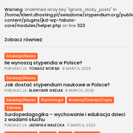
Warning
: Undefined array key "ignore_sticky_posts" in
/home/klient.dhosting.pl/swiadome/stypendium.org/publ
content/plugins/jkd-wp-fabula-
core/modules/helper.php
on line
323
Zobacz również:
Edukacja/Nauka
Ile wynoszą stypendia w Polsce?
PUBLIKACJA:
TOMASZ MORĄG
8 MARCA, 2026
Edukacja/Nauka
Jak dostać stypendium naukowe w Polsce?
PUBLIKACJA:
SŁAWOMIR GRELAK
8 MARCA, 2026
Edukacja/Nauka
Psychologia
Rodzina/Dziecko/Ciąża
Zdrowie
Surdopedagogika – wychowanie i edukacja dzieci
z wadami słuchu
PUBLIKACJA:
JADWIGA MAŁECKA
11 MARCA, 2023