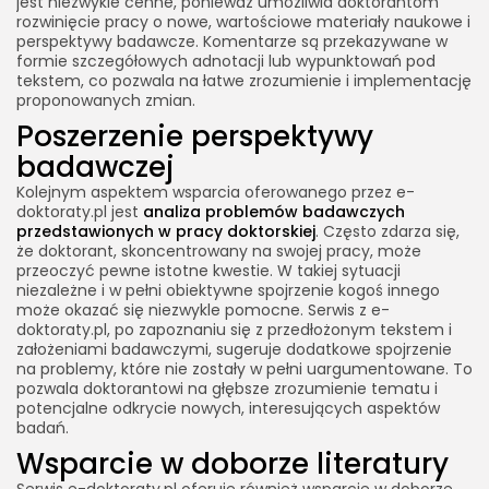
jest niezwykle cenne, ponieważ umożliwia doktorantom
rozwinięcie pracy o nowe, wartościowe materiały naukowe i
perspektywy badawcze. Komentarze są przekazywane w
formie szczegółowych adnotacji lub wypunktowań pod
tekstem, co pozwala na łatwe zrozumienie i implementację
proponowanych zmian.
Poszerzenie perspektywy
badawczej
Kolejnym aspektem wsparcia oferowanego przez e-
doktoraty.pl jest
analiza problemów badawczych
przedstawionych w pracy doktorskiej
. Często zdarza się,
że doktorant, skoncentrowany na swojej pracy, może
przeoczyć pewne istotne kwestie. W takiej sytuacji
niezależne i w pełni obiektywne spojrzenie kogoś innego
może okazać się niezwykle pomocne. Serwis z e-
doktoraty.pl, po zapoznaniu się z przedłożonym tekstem i
założeniami badawczymi, sugeruje dodatkowe spojrzenie
na problemy, które nie zostały w pełni uargumentowane. To
pozwala doktorantowi na głębsze zrozumienie tematu i
potencjalne odkrycie nowych, interesujących aspektów
badań.
Wsparcie w doborze literatury
Serwis e-doktoraty.pl oferuje również wsparcie w doborze