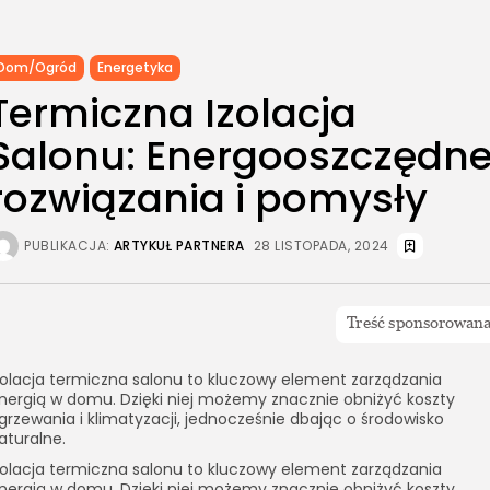
Dom/Ogród
Energetyka
Termiczna Izolacja
Salonu: Energooszczędn
rozwiązania i pomysły
PUBLIKACJA:
ARTYKUŁ PARTNERA
28 LISTOPADA, 2024
zolacja termiczna salonu to kluczowy element zarządzania
nergią w domu. Dzięki niej możemy znacznie obniżyć koszty
grzewania i klimatyzacji, jednocześnie dbając o środowisko
aturalne.
zolacja termiczna salonu to kluczowy element zarządzania
nergią w domu. Dzięki niej możemy znacznie obniżyć koszty