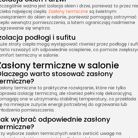
zczególnie ważna jest izolacja okien i drzwi, ponieważ to przez ni
cieka najwięcej ciepła.
Zasłony termiczne
są świetnym
ozwiązaniem do okien w salonie, ponieważ pomagają zatrzymać
iepło wewnątrz pomieszczenia, a latem ograniczają nadmierne
agrzewanie się wnętrza.
zolacja podłogi i sufitu
uże straty ciepła mogą występować również przez podłogę i sufi
arto rozważyć ich odpowiednie ocieplenie, co pomoże zwiększy
omfort termiczny w salonie.
Zasłony termiczne w salonie
Dlaczego warto stosować zasłony
termiczne?
asłony termiczne to praktyczne rozwiązanie, które nie tylko
oprawia izolację termiczną, ale również pełni rolę dekoracyjną.
omagają one w utrzymaniu stabilnej temperatury, co przekłada
ię na mniejsze zużycie energii potrzebnej do ogrzewania lub
hłodzenia pomieszczenia.
Jak wybrać odpowiednie zasłony
termiczne?
rzy wyborze zasłon termicznych warto zwrócić uwagę na