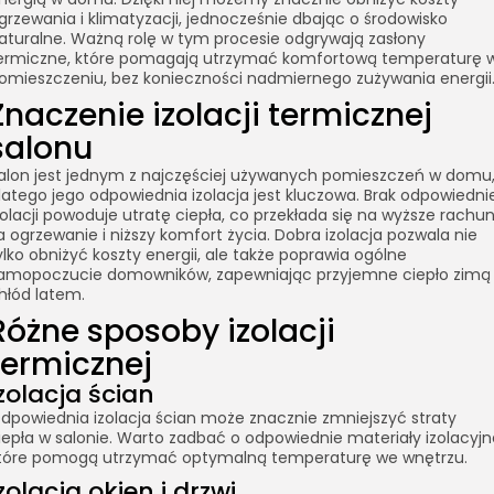
grzewania i klimatyzacji, jednocześnie dbając o środowisko
aturalne. Ważną rolę w tym procesie odgrywają zasłony
ermiczne, które pomagają utrzymać komfortową temperaturę 
omieszczeniu, bez konieczności nadmiernego zużywania energii
Znaczenie izolacji termicznej
salonu
alon jest jednym z najczęściej używanych pomieszczeń w domu
latego jego odpowiednia izolacja jest kluczowa. Brak odpowiednie
zolacji powoduje utratę ciepła, co przekłada się na wyższe rachun
a ogrzewanie i niższy komfort życia. Dobra izolacja pozwala nie
ylko obniżyć koszty energii, ale także poprawia ogólne
amopoczucie domowników, zapewniając przyjemne ciepło zimą 
hłód latem.
Różne sposoby izolacji
termicznej
zolacja ścian
dpowiednia izolacja ścian może znacznie zmniejszyć straty
iepła w salonie. Warto zadbać o odpowiednie materiały izolacyjn
tóre pomogą utrzymać optymalną temperaturę we wnętrzu.
zolacja okien i drzwi