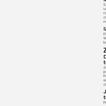
S
u
r
c
n
I
D
W
k
Z
p
P
s
c
P