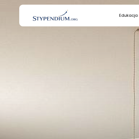
Search
Edukacja 
for:
Edukacja 
Kultura/S