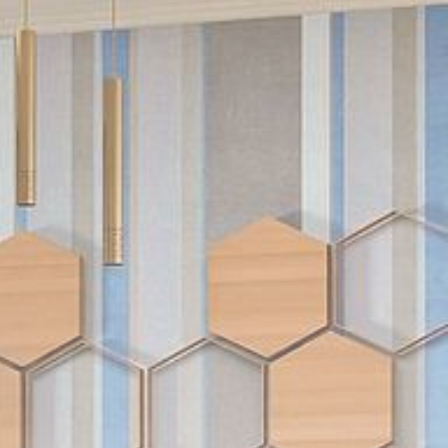
Marketing
Moda
Motoryzacja
Rodzina/Dziecko/Ciąża
Rozrywka
RTV/AGD
Ślub/Wesele
Sport/Fitness/Kulturystyka
Transport/Logistyka
Turystyka/Podróże
Uroda
Zakupy/Opinie
Zdrowie
Zoologia/Rolnictwo/Leśnictwo