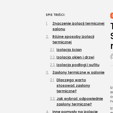
SPIS TREŚCI:
Znaczenie izolacji termicznej
salonu
Różne sposoby izolacji
termicznej
Izolacja ścian
Izolacja okien i drzwi
Izolacja podłogi i sufitu
Zasłony termiczne w salonie
Dlaczego warto
stosować zasłony
I
termiczne?
e
o
Jak wybrać odpowiednie
n
zasłony termiczne?
I
Inne pomysły na izolację
e