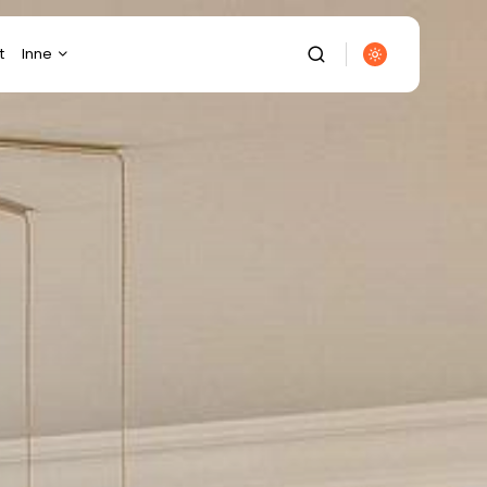
t
Inne
Budownictwo
Diety/Odchudzanie
Dom/Ogród
Ekologia
Elektronika
Energetyka
Finanse/Biznes
Fotografia/Wideofilmowanie
Gastronomia
Gospodarka/Przemysł
It/Komputery/Gry
Komputerowe
Kulinaria