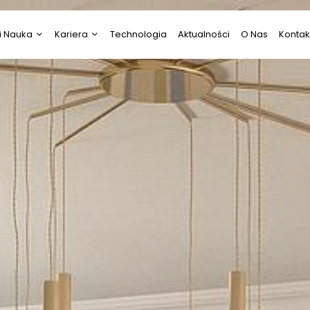
i Nauka
Kariera
Technologia
Aktualności
O Nas
Kontak
i Nauka
Psychologia
ztuka
Praca
Prawo