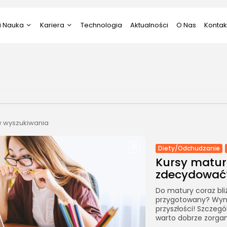
i Nauka
Kariera
Technologia
Aktualności
O Nas
Kontak
i Nauka
Psychologia
ztuka
Praca
Prawo
 wyszukiwania
Diety/Odchudzanie
Kursy matura
zdecydować
Do matury coraz bliż
przygotowany? Wyni
przyszłości! Szczegó
warto dobrze zorgan