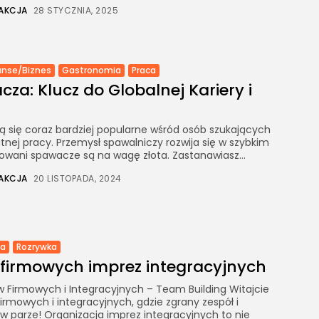
Marketing
AKCJA
28 STYCZNIA, 2025
Moda
Motoryzacja
Rodzina/Dziecko/Ciąża
anse/Biznes
Gastronomia
Praca
za: Klucz do Globalnej Kariery i
Rozrywka
RTV/AGD
Ślub/Wesele
ą się coraz bardziej popularne wśród osób szukających
łatnej pracy. Przemysł spawalniczy rozwija się w szybkim
Sport/Fitness/Kulturystyka
kowani spawacze są na wagę złota. Zastanawiasz...
Transport/Logistyka
AKCJA
20 LISTOPADA, 2024
Turystyka/Podróże
Uroda
Zakupy/Opinie
Zdrowie
ca
Rozrywka
Zoologia/Rolnictwo/Leśnictwo
 firmowych imprez integracyjnych
 Firmowych i Integracyjnych – Team Building Witajcie
irmowych i integracyjnych, gdzie zgrany zespół i
w parze! Organizacja imprez integracyjnych to nie