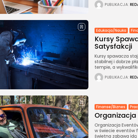
PUBLIKACJA:
RED
Edukacja/Nauka
Fin
Kursy Spawac
Satysfakcji
Kursy spawacza staj
stabilnej i dobrze p
tempie, a wykwalifi
PUBLIKACJA:
RED
Finanse/Biznes
Pra
Organizacja
Organizacja Eventów
w świecie eventów f
świetna zabawa idą 