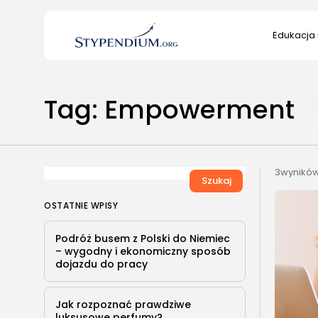
Search
Edukacja 
for:
Edukacja 
Tag: Empowerment
Kultura/S
3wyników
Szukaj
OSTATNIE WPISY
Podróż busem z Polski do Niemiec
– wygodny i ekonomiczny sposób
dojazdu do pracy
Jak rozpoznać prawdziwe
luksusowe perfumy?