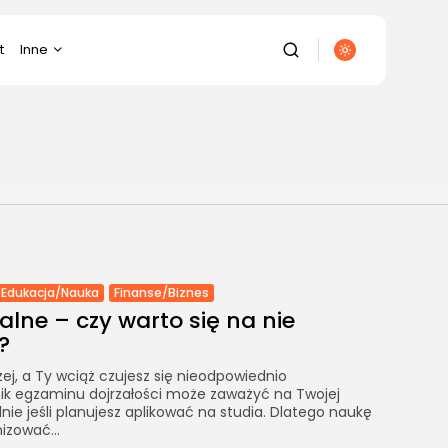
t
Inne
Budownictwo
Diety/Odchudzanie
Dom/Ogród
Ekologia
Elektronika
Energetyka
Finanse/Biznes
Edukacja/Nauka
Finanse/Biznes
Fotografia/Wideofilmowanie
lne – czy warto się na nie
Gastronomia
?
Gospodarka/Przemysł
ej, a Ty wciąż czujesz się nieodpowiednio
It/Komputery/Gry
k egzaminu dojrzałości może zaważyć na Twojej
Komputerowe
lnie jeśli planujesz aplikować na studia. Dlatego naukę
izować...
Kulinaria