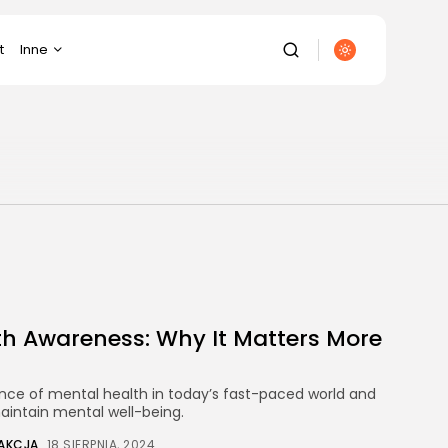
t
Inne
Budownictwo
Diety/Odchudzanie
Dom/Ogród
Ekologia
Elektronika
Energetyka
Finanse/Biznes
Fotografia/Wideofilmowanie
th Awareness: Why It Matters More
Gastronomia
Gospodarka/Przemysł
It/Komputery/Gry
cance of mental health in today’s fast-paced world and
Komputerowe
maintain mental well-being.
Kulinaria
AKCJA
18 SIERPNIA, 2024