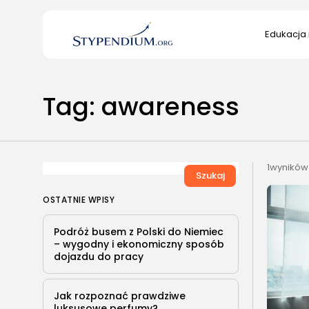
Search
Edukacja 
for:
Edukacja 
Tag: awareness
Kultura/S
1wyników
Szukaj
OSTATNIE WPISY
Podróż busem z Polski do Niemiec
– wygodny i ekonomiczny sposób
dojazdu do pracy
Jak rozpoznać prawdziwe
luksusowe perfumy?