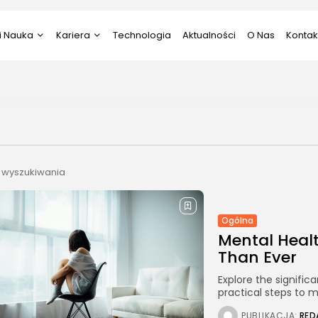
i Nauka
Kariera
Technologia
Aktualności
O Nas
Kontak
i Nauka
Psychologia
ztuka
Praca
Prawo
 wyszukiwania
Ogólna
Mental Heal
Than Ever
Explore the signifi
practical steps to 
PUBLIKACJA:
RED