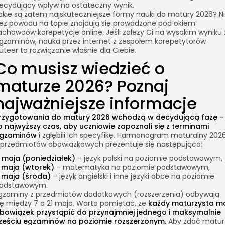
ecydujący wpływ na ostateczny wynik.
akie są zatem najskuteczniejsze formy nauki do matury 2026? N
ez powodu na topie znajdują się prowadzone pod okiem
achowców korepetycje online. Jeśli zależy Ci na wysokim wyniku 
gzaminów, nauka przez internet z zespołem korepetytorów
uteer to rozwiązanie właśnie dla Ciebie.
Co musisz wiedzieć o
maturze 2026? Poznaj
najważniejsze informacje
rzygotowania do matury 2026 wchodzą w decydującą fazę –
o najwyższy czas, aby uczniowie zapoznali się z terminami
gzaminów
i zgłębili ich specyfikę.
Harmonogram maturalny 202
 przedmiotów obowiązkowych prezentuje się następująco:
 maja (poniedziałek)
– język polski na poziomie podstawowym,
 maja (wtorek)
– matematyka na poziomie podstawowym,
 maja (środa)
– język angielski i inne języki obce na poziomie
odstawowym.
gzaminy z przedmiotów dodatkowych (rozszerzenia) odbywają
ię między 7 a 21 maja. Warto pamiętać, że
każdy maturzysta m
bowiązek przystąpić do przynajmniej jednego i maksymalnie
ześciu egzaminów na poziomie rozszerzonym.
Aby zdać matur