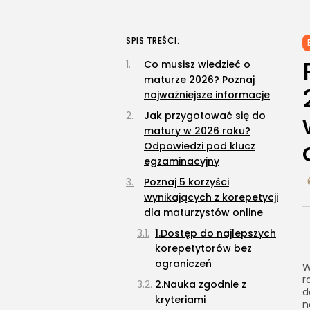
SPIS TREŚCI:
Co musisz wiedzieć o
maturze 2026? Poznaj
najważniejsze informacje
Jak przygotować się do
matury w 2026 roku?
Odpowiedzi pod klucz
egzaminacyjny
Poznaj 5 korzyści
wynikających z korepetycji
dla maturzystów online
1.Dostęp do najlepszych
korepetytorów bez
ograniczeń
W
r
2.Nauka zgodnie z
d
kryteriami
n