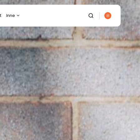
t
Inne
Budownictwo
Diety/Odchudzanie
Dom/Ogród
Ekologia
Elektronika
Energetyka
Finanse/Biznes
Fotografia/Wideofilmowanie
Gastronomia
Gospodarka/Przemysł
It/Komputery/Gry
Komputerowe
Kulinaria