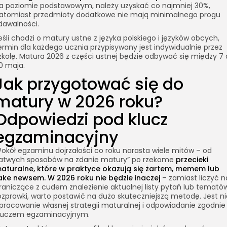
a poziomie podstawowym, należy uzyskać co najmniej 30%,
atomiast przedmioty dodatkowe nie mają minimalnego progu
dawalności.
eśli chodzi o matury ustne z języka polskiego i języków obcych,
ermin dla każdego ucznia przypisywany jest indywidualnie przez
zkołę. Matura 2026 z części ustnej będzie odbywać się między 7 
0 maja.
Jak przygotować się do
matury w 2026 roku?
Odpowiedzi pod klucz
egzaminacyjny
okół egzaminu dojrzałości co roku narasta wiele mitów – od
łatwych sposobów na zdanie matury” po rzekome
przecieki
aturalne, które w praktyce okazują się żartem, memem lub
ake newsem. W 2026 roku nie będzie inaczej
– zamiast liczyć n
raniczące z cudem znalezienie aktualnej listy pytań lub temató
ozprawki, warto postawić na dużo skuteczniejszą metodę. Jest ni
pracowanie własnej strategii maturalnej i odpowiadanie zgodnie
luczem egzaminacyjnym.