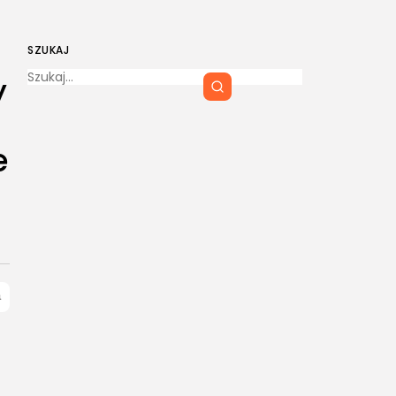
SZUKAJ
y
e