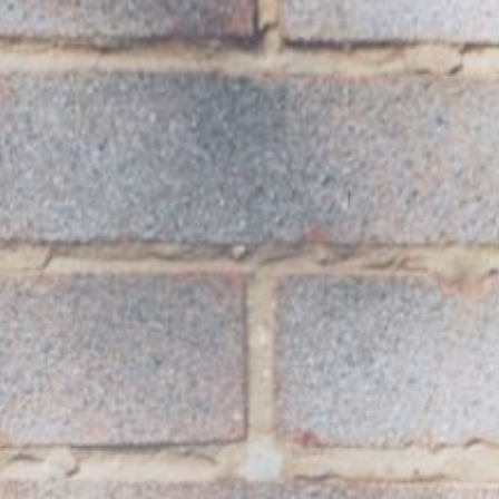
Marketing
Moda
Motoryzacja
Rodzina/Dziecko/Ciąża
Rozrywka
RTV/AGD
Ślub/Wesele
Sport/Fitness/Kulturystyka
Transport/Logistyka
Turystyka/Podróże
Uroda
Zakupy/Opinie
Zdrowie
Zoologia/Rolnictwo/Leśnictwo