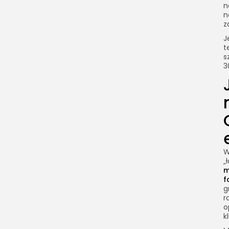
n
n
z
J
t
s
3
W
„
m
f
g
r
o
k