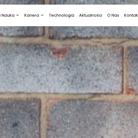
i Nauka
Kariera
Technologia
Aktualności
O Nas
Kontak
i Nauka
Psychologia
ztuka
Praca
Prawo