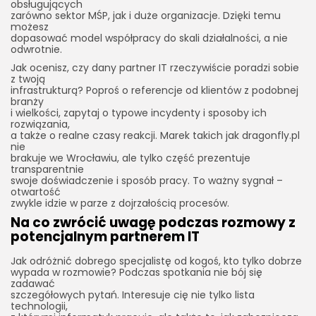
obsługujących
zarówno sektor MŚP, jak i duże organizacje. Dzięki temu
możesz
dopasować model współpracy do skali działalności, a nie
odwrotnie.
Jak ocenisz, czy dany partner IT rzeczywiście poradzi sobie
z twoją
infrastrukturą? Poproś o referencje od klientów z podobnej
branży
i wielkości, zapytaj o typowe incydenty i sposoby ich
rozwiązania,
a także o realne czasy reakcji. Marek takich jak dragonfly.pl
nie
brakuje we Wrocławiu, ale tylko część prezentuje
transparentnie
swoje doświadczenie i sposób pracy. To ważny sygnał –
otwartość
zwykle idzie w parze z dojrzałością procesów.
Na co zwrócić uwagę podczas rozmowy z
potencjalnym partnerem IT
Jak odróżnić dobrego specjalistę od kogoś, kto tylko dobrze
wypada w rozmowie? Podczas spotkania nie bój się
zadawać
szczegółowych pytań. Interesuje cię nie tylko lista
technologii,