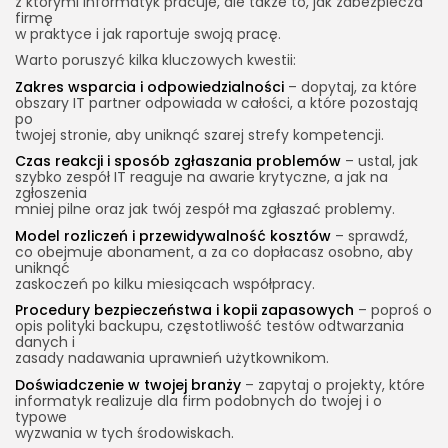
z którymi informatyk pracuje, ale także to, jak zabezpiecza
firmę
w praktyce i jak raportuje swoją pracę.
Warto poruszyć kilka kluczowych kwestii:
Zakres wsparcia i odpowiedzialności
– dopytaj, za które
obszary IT partner odpowiada w całości, a które pozostają
po
twojej stronie, aby uniknąć szarej strefy kompetencji.
Czas reakcji i sposób zgłaszania problemów
– ustal, jak
szybko zespół IT reaguje na awarie krytyczne, a jak na
zgłoszenia
mniej pilne oraz jak twój zespół ma zgłaszać problemy.
Model rozliczeń i przewidywalność kosztów
– sprawdź,
co obejmuje abonament, a za co dopłacasz osobno, aby
uniknąć
zaskoczeń po kilku miesiącach współpracy.
Procedury bezpieczeństwa i kopii zapasowych
– poproś o
opis polityki backupu, częstotliwość testów odtwarzania
danych i
zasady nadawania uprawnień użytkownikom.
Doświadczenie w twojej branży
– zapytaj o projekty, które
informatyk realizuje dla firm podobnych do twojej i o
typowe
wyzwania w tych środowiskach.