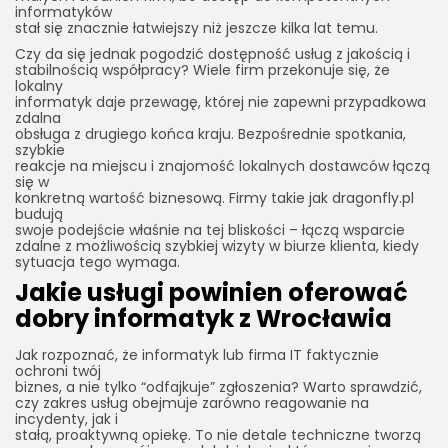
informatyków
stał się znacznie łatwiejszy niż jeszcze kilka lat temu.
Czy da się jednak pogodzić dostępność usług z jakością i
stabilnością współpracy? Wiele firm przekonuje się, że
lokalny
informatyk daje przewagę, której nie zapewni przypadkowa
zdalna
obsługa z drugiego końca kraju. Bezpośrednie spotkania,
szybkie
reakcje na miejscu i znajomość lokalnych dostawców łączą
się w
konkretną wartość biznesową. Firmy takie jak dragonfly.pl
budują
swoje podejście właśnie na tej bliskości – łączą wsparcie
zdalne z możliwością szybkiej wizyty w biurze klienta, kiedy
sytuacja tego wymaga.
Jakie usługi powinien oferować
dobry informatyk z Wrocławia
Jak rozpoznać, że informatyk lub firma IT faktycznie
ochroni twój
biznes, a nie tylko “odfajkuje” zgłoszenia? Warto sprawdzić,
czy zakres usług obejmuje zarówno reagowanie na
incydenty, jak i
stałą, proaktywną opiekę. To nie detale techniczne tworzą