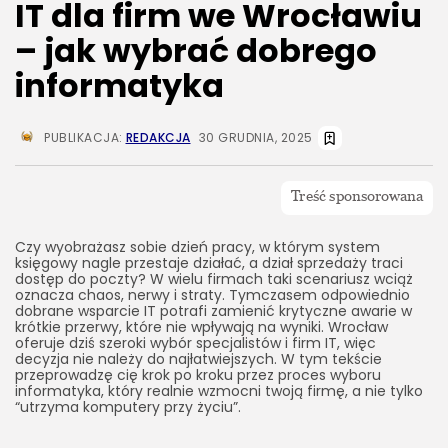
bezpieczeństwo moich danych?
IT dla firm we Wrocławiu
4. Czy lokalny informatyk z Wrocławia musi zawsze
– jak wybrać dobrego
przyjeżdżać na miejsce?
informatyka
5. Jak porównać oferty kilku firm IT z Wrocławia?
6. Co zrobić, jeśli obecny informatyk nie spełnia
oczekiwań?
PUBLIKACJA:
REDAKCJA
30 GRUDNIA, 2025
Podsumowanie – jak świadomie wybrać informatyka
we Wrocławiu
Czy wyobrażasz sobie dzień pracy, w którym system
księgowy nagle przestaje działać, a dział sprzedaży traci
dostęp do poczty? W wielu firmach taki scenariusz wciąż
oznacza chaos, nerwy i straty. Tymczasem odpowiednio
dobrane wsparcie IT potrafi zamienić krytyczne awarie w
krótkie przerwy, które nie wpływają na wyniki. Wrocław
oferuje dziś szeroki wybór specjalistów i firm IT, więc
decyzja nie należy do najłatwiejszych. W tym tekście
przeprowadzę cię krok po kroku przez proces wyboru
informatyka, który realnie wzmocni twoją firmę, a nie tylko
“utrzyma komputery przy życiu”.