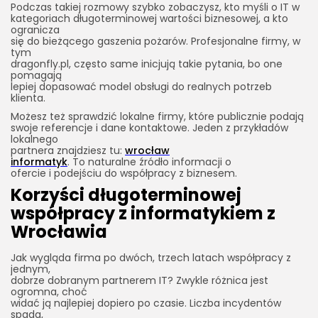
Podczas takiej rozmowy szybko zobaczysz, kto myśli o IT w
kategoriach długoterminowej wartości biznesowej, a kto
ogranicza
się do bieżącego gaszenia pożarów. Profesjonalne firmy, w
tym
dragonfly.pl, często same inicjują takie pytania, bo one
pomagają
lepiej dopasować model obsługi do realnych potrzeb
klienta.
Możesz też sprawdzić lokalne firmy, które publicznie podają
swoje referencje i dane kontaktowe. Jeden z przykładów
lokalnego
partnera znajdziesz tu:
wrocław
informatyk
. To naturalne źródło informacji o
ofercie i podejściu do współpracy z biznesem.
Korzyści długoterminowej
współpracy z informatykiem z
Wrocławia
Jak wygląda firma po dwóch, trzech latach współpracy z
jednym,
dobrze dobranym partnerem IT? Zwykle różnica jest
ogromna, choć
widać ją najlepiej dopiero po czasie. Liczba incydentów
spada,