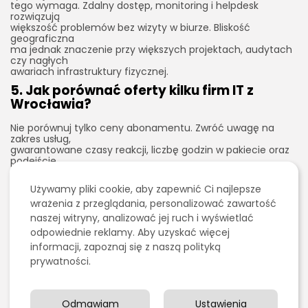
tego wymaga. Zdalny dostęp, monitoring i helpdesk
rozwiązują
większość problemów bez wizyty w biurze. Bliskość
geograficzna
ma jednak znaczenie przy większych projektach, audytach
czy nagłych
awariach infrastruktury fizycznej.
5. Jak porównać oferty kilku firm IT z
Wrocławia?
Nie porównuj tylko ceny abonamentu. Zwróć uwagę na
zakres usług,
gwarantowane czasy reakcji, liczbę godzin w pakiecie oraz
podejście
do bezpieczeństwa. Warto też poprosić o przykładowy
raport
Używamy pliki cookie, aby zapewnić Ci najlepsze
miesięczny, aby zobaczyć, jak partner dokumentuje swoją
wrażenia z przeglądania, personalizować zawartość
pracę.
Takie porównanie szybko pokaże różnice między
naszej witryny, analizować jej ruch i wyświetlać
dostawcami, nawet
odpowiednie reklamy. Aby uzyskać więcej
jeśli na pierwszy rzut oka oferty wyglądają podobnie.
informacji, zapoznaj się z naszą polityką
6. Co zrobić, jeśli obecny informatyk nie
prywatności.
spełnia oczekiwań?
Najpierw jasno określ swoje wymagania i skonfrontuj je z
Odmawiam
Ustawienia
zakresem