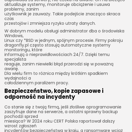
aktualizuje systemy, monitoruje obciążenie i usuwa
problemy, zanim
użytkownik je zauważy. Takie podejście znacząco skraca
czas
przestojów i zmniejsza ryzyko utraty danych.
W dobrym modelu obsługi administrator dba o środowiska
Windows,
Linux czy *BSD w jednym, spójnym procesie. Firmy pokroju
dragonfly.pl często stosują automatyczne systemy
monitoringu, które
informują o nieprawidłowościach 24/7. Dzięki temu
specjalista
reaguje, zanim niewielki błąd przerodzi się w poważną
awarię.
Dla wielu firm to różnica między krótkim spadkiem
wydajności a
całodziennym paraliżem pracy.
Bezpieczeństwo, kopie zapasowe i
odporność na incydenty
Co stanie się z twoją firmą, jeśli złośliwe oprogramowanie
zaszyfruje dane na serwerze, a ostatni sprawny backup
pochodzi sprzed
miesiąca? W 2024 roku CERT Polska raportował dalszy
wzrost zgłoszeń
incydentów bezpieczeństwa w kraju, a ransomware wciąż