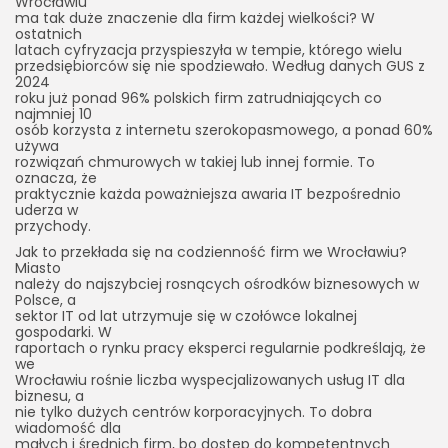
Wrocławiu
ma tak duże znaczenie dla firm każdej wielkości? W
ostatnich
latach cyfryzacja przyspieszyła w tempie, którego wielu
przedsiębiorców się nie spodziewało. Według danych GUS z
2024
roku już ponad 96% polskich firm zatrudniających co
najmniej 10
osób korzysta z internetu szerokopasmowego, a ponad 60%
używa
rozwiązań chmurowych w takiej lub innej formie. To
oznacza, że
praktycznie każda poważniejsza awaria IT bezpośrednio
uderza w
przychody.
Jak to przekłada się na codzienność firm we Wrocławiu?
Miasto
należy do najszybciej rosnących ośrodków biznesowych w
Polsce, a
sektor IT od lat utrzymuje się w czołówce lokalnej
gospodarki. W
raportach o rynku pracy eksperci regularnie podkreślają, że
we
Wrocławiu rośnie liczba wyspecjalizowanych usług IT dla
biznesu, a
nie tylko dużych centrów korporacyjnych. To dobra
wiadomość dla
małych i średnich firm, bo dostęp do kompetentnych