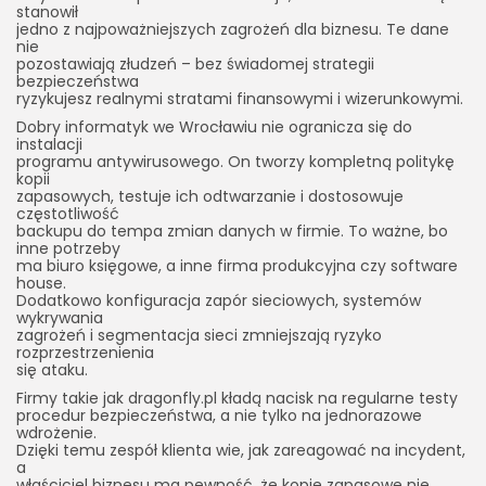
stanowił
jedno z najpoważniejszych zagrożeń dla biznesu. Te dane
nie
pozostawiają złudzeń – bez świadomej strategii
bezpieczeństwa
ryzykujesz realnymi stratami finansowymi i wizerunkowymi.
Dobry informatyk we Wrocławiu nie ogranicza się do
instalacji
programu antywirusowego. On tworzy kompletną politykę
kopii
zapasowych, testuje ich odtwarzanie i dostosowuje
częstotliwość
backupu do tempa zmian danych w firmie. To ważne, bo
inne potrzeby
ma biuro księgowe, a inne firma produkcyjna czy software
house.
Dodatkowo konfiguracja zapór sieciowych, systemów
wykrywania
zagrożeń i segmentacja sieci zmniejszają ryzyko
rozprzestrzenienia
się ataku.
Firmy takie jak dragonfly.pl kładą nacisk na regularne testy
procedur bezpieczeństwa, a nie tylko na jednorazowe
wdrożenie.
Dzięki temu zespół klienta wie, jak zareagować na incydent,
a
właściciel biznesu ma pewność, że kopie zapasowe nie