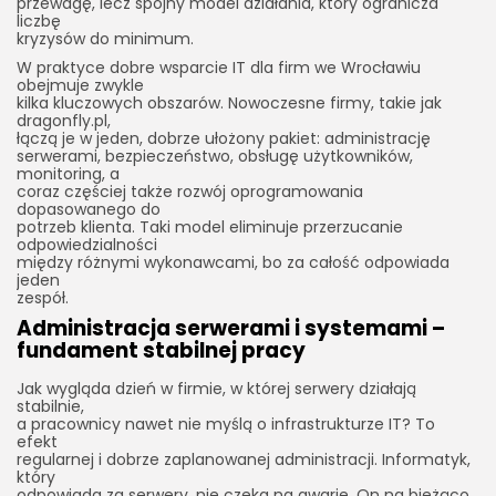
przewagę, lecz spójny model działania, który ogranicza
liczbę
kryzysów do minimum.
W praktyce dobre wsparcie IT dla firm we Wrocławiu
obejmuje zwykle
kilka kluczowych obszarów. Nowoczesne firmy, takie jak
dragonfly.pl,
łączą je w jeden, dobrze ułożony pakiet: administrację
serwerami, bezpieczeństwo, obsługę użytkowników,
monitoring, a
coraz częściej także rozwój oprogramowania
dopasowanego do
potrzeb klienta. Taki model eliminuje przerzucanie
odpowiedzialności
między różnymi wykonawcami, bo za całość odpowiada
jeden
zespół.
Administracja serwerami i systemami –
fundament stabilnej pracy
Jak wygląda dzień w firmie, w której serwery działają
stabilnie,
a pracownicy nawet nie myślą o infrastrukturze IT? To
efekt
regularnej i dobrze zaplanowanej administracji. Informatyk,
który
odpowiada za serwery, nie czeka na awarie. On na bieżąco