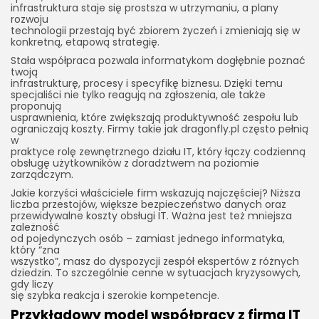
infrastruktura staje się prostsza w utrzymaniu, a plany
rozwoju
technologii przestają być zbiorem życzeń i zmieniają się w
konkretną, etapową strategię.
Stała współpraca pozwala informatykom dogłębnie poznać
twoją
infrastrukturę, procesy i specyfikę biznesu. Dzięki temu
specjaliści nie tylko reagują na zgłoszenia, ale także
proponują
usprawnienia, które zwiększają produktywność zespołu lub
ograniczają koszty. Firmy takie jak dragonfly.pl często pełnią
w
praktyce rolę zewnętrznego działu IT, który łączy codzienną
obsługę użytkowników z doradztwem na poziomie
zarządczym.
Jakie korzyści właściciele firm wskazują najczęściej? Niższa
liczba przestojów, większe bezpieczeństwo danych oraz
przewidywalne koszty obsługi IT. Ważna jest też mniejsza
zależność
od pojedynczych osób – zamiast jednego informatyka,
który “zna
wszystko”, masz do dyspozycji zespół ekspertów z różnych
dziedzin. To szczególnie cenne w sytuacjach kryzysowych,
gdy liczy
się szybka reakcja i szerokie kompetencje.
Przykładowy model współpracy z firmą IT