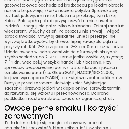
Plan zaczyna się już w sadzie. Każda jabłoń sygnalizuje
gotowość: owoc odchodzi od krótkopędu po lekkim obrocie,
nasiona brązowieją, skórka nabiera połysku. Sprawdza się
też test jodowy: im mniej fioletu na przekroju, tym bliżej
zbioru. Fala upału potrafi przyspieszyć termin nawet o
tydzień – reaguj, nie patrz tylko w kalendarz. Zbieraj rano lub
wieczorem, w suchy dzień. Po deszczu nie zrywaj – wilgoć
skraca trwałość. Chwytaj delikatnie, unieś i przekręć; nie
wyrywaj krótkopędów, by drzewo lepiej zawiązało pąki na
przyszły rok. Rób 2-3 przejścia co 2-3 dni. Sortuj już w sadzie.
Układaj owoce w jednej warstwie do ażurowych skrzynek,
szybko schładzaj do 2-4°C. Letnie jabłka zwykle wytrzymają
7-14 dni, więc celuj w szybki handel lub tłoczenie. Przy
sprzedaży bezpośredniej pomyśl o standardach jakości i
oznakowaniu partii (np. GlobalG.A.P., HACCP/ISO 22000,
krajowe wymagania PIORiN), co zwiększa zaufanie klientów.
Decyzje przed sezonem ułatwiają zbiór. Wybierając
sadzonki i drzewka jabłoni w sklepie online, sprawdź termin
dojrzewania, siłę wzrostu i przechowalność. Dobrana
podkładka i rozstawa skrócą czas oraz ograniczą straty.
Owoce pełne smaku i korzyści
zdrowotnych
To tu latem dzieje się magia: intensywny aromat,
chrupkość i soczystość, które znikają, jeśli zwleka się z