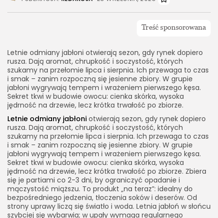
Letnie odmiany jabłoni otwierają sezon, gdy rynek dopiero
rusza. Dają aromat, chrupkość i soczystość, których
szukamy na przełomie lipca i sierpnia. Ich przewaga to czas
i smak – zanim rozpoczną się jesienne zbiory. W grupie
jabłoni wygrywają tempem i wrażeniem pierwszego kęsa.
Sekret tkwi w budowie owocu: cienka skórka, wysoka
jędrność na drzewie, lecz krótka trwałość po zbiorze.
Letnie odmiany jabłoni
otwierają sezon, gdy rynek dopiero
rusza. Dają aromat, chrupkość i soczystość, których
szukamy na przełomie lipca i sierpnia. Ich przewaga to czas
i smak – zanim rozpoczną się jesienne zbiory. W grupie
jabłoni wygrywają tempem i wrażeniem pierwszego kęsa.
Sekret tkwi w budowie owocu: cienka skórka, wysoka
jędrność na drzewie, lecz krótka trwałość po zbiorze. Zbiera
się je partiami co 2-3 dni, by ograniczyć opadanie i
mączystość miąższu. To produkt „na teraz”: idealny do
bezpośredniego jedzenia, tłoczenia soków i deserów. Od
strony uprawy liczą się światło i woda. Letnia jabłoń w słońcu
szybciej się wybarwia; w upały wymaga regularnego