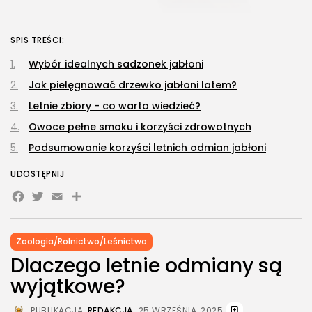
SPIS TREŚCI:
Wybór idealnych sadzonek jabłoni
Jak pielęgnować drzewko jabłoni latem?
Letnie zbiory - co warto wiedzieć?
Owoce pełne smaku i korzyści zdrowotnych
Podsumowanie korzyści letnich odmian jabłoni
UDOSTĘPNIJ
Facebook
Twitter
Email
Share
Zoologia/Rolnictwo/Leśnictwo
Dlaczego letnie odmiany są
wyjątkowe?
PUBLIKACJA:
REDAKCJA
25 WRZEŚNIA, 2025