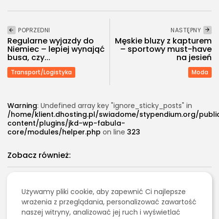
POPRZEDNI
NASTĘPNY
Regularne wyjazdy do
Męskie bluzy z kapturem
Niemiec – lepiej wynająć
– sportowy must-have
busa, czy...
na jesień
Transport/Logistyka
Moda
Warning
: Undefined array key "ignore_sticky_posts" in
/home/klient.dhosting.pl/swiadome/stypendium.org/publ
content/plugins/jkd-wp-fabula-
core/modules/helper.php
on line
323
Zobacz również:
Edukacja/Nauka
Używamy pliki cookie, aby zapewnić Ci najlepsze
Ile wynoszą stypendia w Polsce?
wrażenia z przeglądania, personalizować zawartość
PUBLIKACJA:
TOMASZ MORĄG
8 MARCA, 2026
naszej witryny, analizować jej ruch i wyświetlać
Edukacja/Nauka