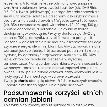
jedzeniem. A to właśnie letnie odmiany wyróżniają się
wyraźnym balansem kwasowości i cukrów (ok. 10-13°Brix i
0,6-0,9% kwasu jabłkowego). Dlatego świetnie sprawdzają
się w lunchboxie, sałatce z orzechami czy szybkim musie
bez cukru. Korzyści zdrowotne? Wysoka zawartość wody
(ok. 85%) nawadnia w upał, witamina C (8-20 mg/100 g)
wspiera odporność, a polifenole – głównie w skórce –
działają antyoksydacyjnie. Pektyny dostarczają 1,5-2,5 g
błonnika/100 g, co wydłuża sytość i wspiera pracę jelit.
Jedzone w całości mają niski ładunek glikemiczny; sok daje
szybciej energię, ale mniej błonnika. Aby zachować smak i
wartości, jedz ze skórką, krój tuż przed podaniem i skrapiaj
cytryną, by ograniczyć brązowienie. Suszenie w 55-60°C
lepiej chroni polifenole niż pieczenie w wysokiej
temperaturze. Planując domowe zbiory, wybierz sadzonki o
wczesnym terminie. Dojrzałe drzewo zapewni chrupiące
owoce już w lipcu, a młode drzewka łatwo wkomponujesz w
mały ogród. To inwestycja w zdrowe przekąski.
Twoja
jabłonie
staną się stałym źródłem świeżych owoców
– prosto z własnego ogrodu, nie z półki sklepowej.
Podsumowanie korzyści letnich
odmian jabłoni
To szybki plon, mocny impuls sprzedaży i niższe koszty