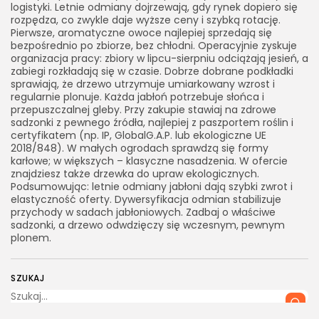
logistyki. Letnie odmiany dojrzewają, gdy rynek dopiero się
rozpędza, co zwykle daje wyższe ceny i szybką rotację.
Pierwsze, aromatyczne owoce najlepiej sprzedają się
bezpośrednio po zbiorze, bez chłodni. Operacyjnie zyskuje
organizacja pracy: zbiory w lipcu-sierpniu odciążają jesień, a
zabiegi rozkładają się w czasie. Dobrze dobrane podkładki
sprawiają, że drzewo utrzymuje umiarkowany wzrost i
regularnie plonuje. Każda jabłoń potrzebuje słońca i
przepuszczalnej gleby. Przy zakupie stawiaj na zdrowe
sadzonki z pewnego źródła, najlepiej z paszportem roślin i
certyfikatem (np. IP, GlobalG.A.P. lub ekologiczne UE
2018/848). W małych ogrodach sprawdzą się formy
karłowe; w większych – klasyczne nasadzenia. W ofercie
znajdziesz także drzewka do upraw ekologicznych.
Podsumowując: letnie odmiany jabłoni dają szybki zwrot i
elastyczność oferty. Dywersyfikacja odmian stabilizuje
przychody w sadach jabłoniowych. Zadbaj o właściwe
sadzonki, a drzewo odwdzięczy się wczesnym, pewnym
plonem.
SZUKAJ