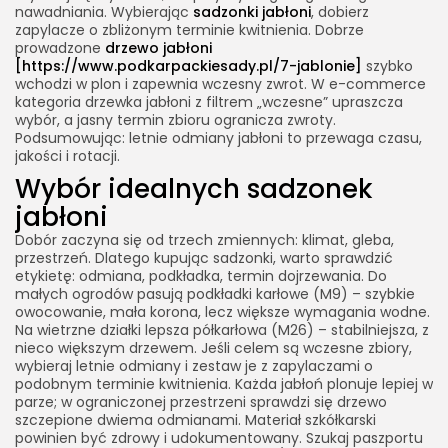
nawadniania. Wybierając
sadzonki jabłoni
, dobierz
zapylacze o zbliżonym terminie kwitnienia. Dobrze
prowadzone
drzewo jabłoni
[
https://www.podkarpackiesady.pl/7-jablonie
]
szybko
wchodzi w plon i zapewnia wczesny zwrot. W e-commerce
kategoria drzewka jabłoni z filtrem „wczesne” upraszcza
wybór, a jasny termin zbioru ogranicza zwroty.
Podsumowując: letnie odmiany jabłoni to przewaga czasu,
jakości i rotacji.
Wybór idealnych sadzonek
jabłoni
Dobór zaczyna się od trzech zmiennych: klimat, gleba,
przestrzeń. Dlatego kupując sadzonki, warto sprawdzić
etykietę: odmiana, podkładka, termin dojrzewania. Do
małych ogrodów pasują podkładki karłowe (M9) – szybkie
owocowanie, mała korona, lecz większe wymagania wodne.
Na wietrzne działki lepsza półkarłowa (M26) – stabilniejsza, z
nieco większym drzewem. Jeśli celem są wczesne zbiory,
wybieraj letnie odmiany i zestaw je z zapylaczami o
podobnym terminie kwitnienia. Każda jabłoń plonuje lepiej w
parze; w ograniczonej przestrzeni sprawdzi się drzewo
szczepione dwiema odmianami. Materiał szkółkarski
powinien być zdrowy i udokumentowany. Szukaj paszportu