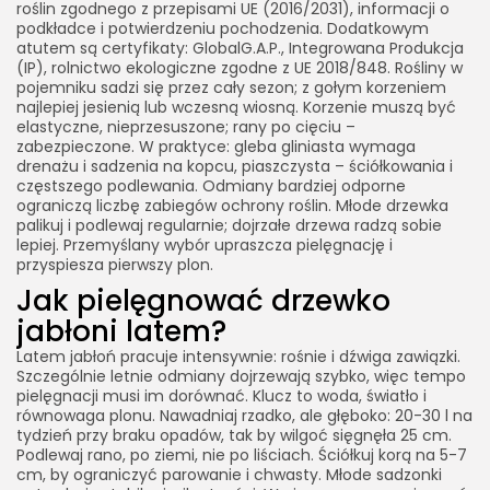
roślin zgodnego z przepisami UE (2016/2031), informacji o
podkładce i potwierdzeniu pochodzenia. Dodatkowym
atutem są certyfikaty: GlobalG.A.P., Integrowana Produkcja
(IP), rolnictwo ekologiczne zgodne z UE 2018/848. Rośliny w
pojemniku sadzi się przez cały sezon; z gołym korzeniem
najlepiej jesienią lub wczesną wiosną. Korzenie muszą być
elastyczne, nieprzesuszone; rany po cięciu –
zabezpieczone. W praktyce: gleba gliniasta wymaga
drenażu i sadzenia na kopcu, piaszczysta – ściółkowania i
częstszego podlewania. Odmiany bardziej odporne
ograniczą liczbę zabiegów ochrony roślin. Młode drzewka
palikuj i podlewaj regularnie; dojrzałe drzewa radzą sobie
lepiej. Przemyślany wybór upraszcza pielęgnację i
przyspiesza pierwszy plon.
Jak pielęgnować drzewko
jabłoni latem?
Latem jabłoń pracuje intensywnie: rośnie i dźwiga zawiązki.
Szczególnie letnie odmiany dojrzewają szybko, więc tempo
pielęgnacji musi im dorównać. Klucz to woda, światło i
równowaga plonu. Nawadniaj rzadko, ale głęboko: 20-30 l na
tydzień przy braku opadów, tak by wilgoć sięgnęła 25 cm.
Podlewaj rano, po ziemi, nie po liściach. Ściółkuj korą na 5-7
cm, by ograniczyć parowanie i chwasty. Młode sadzonki