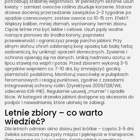
potrzebują stabilnej wilgotności. W pierwszym sezonie usuń
kwiaty – zamiast owoców roślina zbuduje korzenie. Starsze
drzewa docenią przerzedzanie zawiązków 2-3 tygodnie po
opadzie czerwcowym: zostaw owoce co 10-15 cm. Efekt?
Większy kaliber, mniej złamań, wyrównany termin zbioru.
Cięcie letnie ma być lekkie i celowe. Usuń pędy wodne
rosnące pionowo do środka korony; poprawisz
przewiewność i ograniczysz presję parcha jabłoni. Przy
silnym słońcu chroń odsłoniętą korę opaską lub białą farbą
sadowniczą, by uniknąć oparzeń słonecznych. Żywienie i
ochrona opierają się na danych. Unikaj nadmiaru azotu; w
lipcu stawiaj na wapń i potas. Przed zbiorem wykonaj 3-5
oprysków wapniem co 7-10 dni, by zmniejszyć gorzką
plamistość podskórną. Monitoruj owocówkę w pułapkach
feromonowych i reaguj punktowo, zgodnie z zasadami
integrowanej ochrony roślin (Dyrektywa 2009/128/WE,
zalecenia IOR-PIB). Regularnie usuwaj „mumie” i opadłe
liście. W kategorii drzewka jabłoni dostępne są akcesoria do
podpór i nawadniania, które ułatwią te zabiegi.
Letnie zbiory – co warto
wiedzieć?
Dla letnich odmian okno zbioru jest krótkie – często 3-5 dni.
Zwłoka oznacza mączysty miąższ i pęknięcia w transporcie.