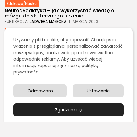
Edukacja/Nauka
Neurodydaktyka – jak wykorzystać wiedzę o
mózgu do skutecznego uczenia...
PUBLIKACJA:
JADWIGA MAŁECKA
11 MARCA, 2023
Edukacja/Nauka
Matematyka dyskretna – czym jest i do czego
Używamy pliki cookie, aby zapewnić Ci najlepsze
służy?
wrażenia z przeglądania, personalizować zawartość
PUBLIKACJA:
TOMASZ MORĄG
11 MARCA, 2023
naszej witryny, analizować jej ruch i wyświetlać
odpowiednie reklamy. Aby uzyskać więcej
Dom/Ogród
Edukacja/Nauka
informacji, zapoznaj się z naszą polityką
It/Komputery/Gry Komputerowe
Ogólna
Praca
Prawo
prywatności.
Psychologia
Rodzina/Dziecko/Ciąża
Rewalidacja – czym jest i jak przebiega proces
rewalidacji?
Odmawiam
Ustawienia
PUBLIKACJA:
SŁAWOMIR GRELAK
11 MARCA, 2023
Edukacja/Nauka
Ekologia
Finanse/Biznes
Zgadzam się
Gospodarka/Przemysł
Kultura/Sztuka
Ogólna
Praca
Prawo
Technologia
Transport/Logistyka
Turystyka/Podróże
Zakupy/Opinie
Portal samorządowy – narzędzie wspierające