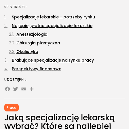
SPIS TREŚCI:
Specjalizacje lekarskie - potrzeby rynku
Najlepiej płatne specjalizacje lekarskie
Anestezjologia
Chirurgia plastyczna
Okulistyka
Brakujące specjalizacje na rynku pracy
Perspektywy finansowe
UDOSTĘPNIJ
Facebook
Twitter
Email
Share
Praca
Jaką specjalizację lekarską
wybrać? Które są najlepiej