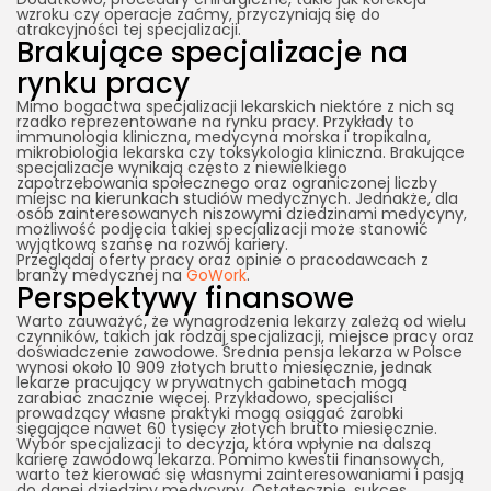
wzroku czy operacje zaćmy, przyczyniają się do
atrakcyjności tej specjalizacji.
Brakujące specjalizacje na
rynku pracy
Mimo bogactwa specjalizacji lekarskich niektóre z nich są
rzadko reprezentowane na rynku pracy. Przykłady to
immunologia kliniczna, medycyna morska i tropikalna,
mikrobiologia lekarska czy toksykologia kliniczna. Brakujące
specjalizacje wynikają często z niewielkiego
zapotrzebowania społecznego oraz ograniczonej liczby
miejsc na kierunkach studiów medycznych. Jednakże, dla
osób zainteresowanych niszowymi dziedzinami medycyny,
możliwość podjęcia takiej specjalizacji może stanowić
wyjątkową szansę na rozwój kariery.
Przeglądaj oferty pracy oraz opinie o pracodawcach z
branży medycznej na
GoWork
.
Perspektywy finansowe
Warto zauważyć, że wynagrodzenia lekarzy zależą od wielu
czynników, takich jak rodzaj specjalizacji, miejsce pracy oraz
doświadczenie zawodowe. Średnia pensja lekarza w Polsce
wynosi około 10 909 złotych brutto miesięcznie, jednak
lekarze pracujący w prywatnych gabinetach mogą
zarabiać znacznie więcej. Przykładowo, specjaliści
prowadzący własne praktyki mogą osiągać zarobki
sięgające nawet 60 tysięcy złotych brutto miesięcznie.
Wybór specjalizacji to decyzja, która wpłynie na dalszą
karierę zawodową lekarza. Pomimo kwestii finansowych,
warto też kierować się własnymi zainteresowaniami i pasją
do danej dziedziny medycyny. Ostatecznie, sukces