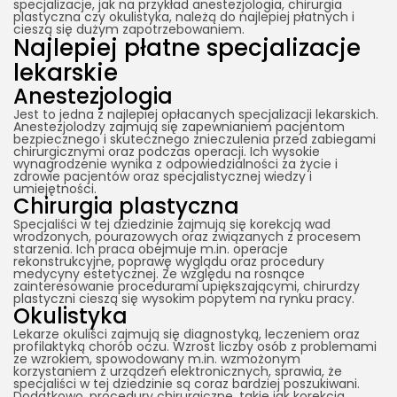
specjalizacje, jak na przykład anestezjologia, chirurgia
plastyczna czy okulistyka, należą do najlepiej płatnych i
cieszą się dużym zapotrzebowaniem.
Najlepiej płatne specjalizacje
lekarskie
Anestezjologia
Jest to jedna z najlepiej opłacanych specjalizacji lekarskich.
Anestezjolodzy zajmują się zapewnianiem pacjentom
bezpiecznego i skutecznego znieczulenia przed zabiegami
chirurgicznymi oraz podczas operacji. Ich wysokie
wynagrodzenie wynika z odpowiedzialności za życie i
zdrowie pacjentów oraz specjalistycznej wiedzy i
umiejętności.
Chirurgia plastyczna
Specjaliści w tej dziedzinie zajmują się korekcją wad
wrodzonych, pourazowych oraz związanych z procesem
starzenia. Ich praca obejmuje m.in. operacje
rekonstrukcyjne, poprawę wyglądu oraz procedury
medycyny estetycznej. Ze względu na rosnące
zainteresowanie procedurami upiększającymi, chirurdzy
plastyczni cieszą się wysokim popytem na rynku pracy.
Okulistyka
Lekarze okuliści zajmują się diagnostyką, leczeniem oraz
profilaktyką chorób oczu. Wzrost liczby osób z problemami
ze wzrokiem, spowodowany m.in. wzmożonym
korzystaniem z urządzeń elektronicznych, sprawia, że
specjaliści w tej dziedzinie są coraz bardziej poszukiwani.
Dodatkowo, procedury chirurgiczne, takie jak korekcja